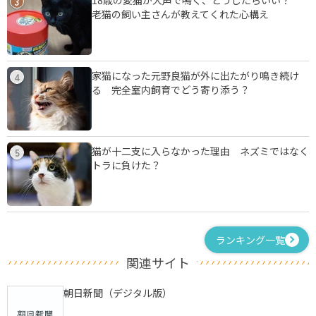
3
老猫の飼い主さんが教えてくれた心構え
家猫になった元野良猫が外に出たがり鳴き続け
4
る 完全室内飼育でどう寄り添う？
猫が十二支に入らなかった理由 ネズミではなく
5
トラに負けた？
ランキング一覧
関連サイト
朝日新聞（デジタル版）