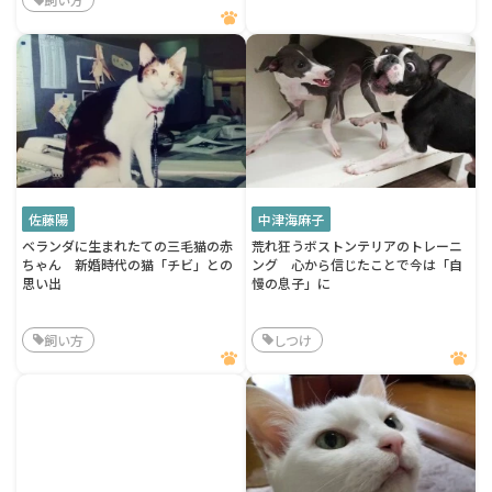
佐藤陽
中津海麻子
ベランダに生まれたての三毛猫の赤
荒れ狂うボストンテリアのトレーニ
ちゃん 新婚時代の猫「チビ」との
ング 心から信じたことで今は「自
思い出
慢の息子」に
飼い方
しつけ