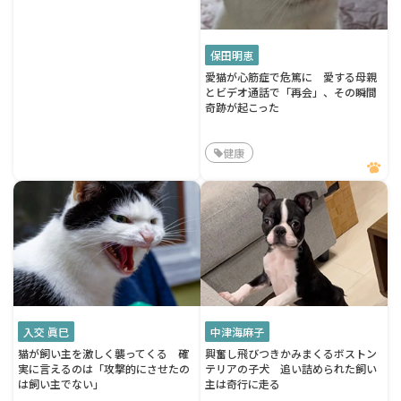
保田明恵
愛猫が心筋症で危篤に 愛する母親
とビデオ通話で「再会」、その瞬間
奇跡が起こった
健康
入交 眞巳
中津海麻子
猫が飼い主を激しく襲ってくる 確
興奮し飛びつきかみまくるボストン
実に言えるのは「攻撃的にさせたの
テリアの子犬 追い詰められた飼い
は飼い主でない」
主は奇行に走る