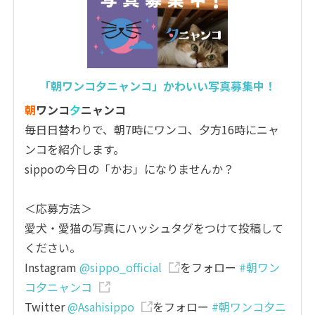
「朝ワンコ夕ニャンコ」かわいい写真募集中！
朝
ワンコ
夕
ニャンコ
毎日日替わりで、朝7時にワンコ、夕方16時にニャ
ンコを紹介します。
sippoの今日の「かお」になりませんか？
＜応募方法＞
愛犬・愛猫の写真にハッシュタグをつけて投稿して
ください。
Instagram
@sippo_official
をフォロー
#朝ワン
コ夕ニャンコ
Twitter
@Asahisippo
をフォロー
#朝ワンコ夕ニ