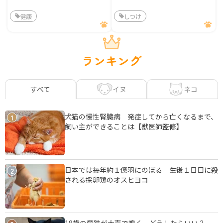
健康
しつけ
ランキング
イヌ
ネコ
すべて
犬猫の慢性腎臓病 発症してから亡くなるまで、
1
飼い主ができることは【獣医師監修】
日本では毎年約１億羽にのぼる 生後１日目に殺
2
される採卵鶏のオスヒヨコ
18歳の愛猫が大声で鳴く、どうしたらいい？