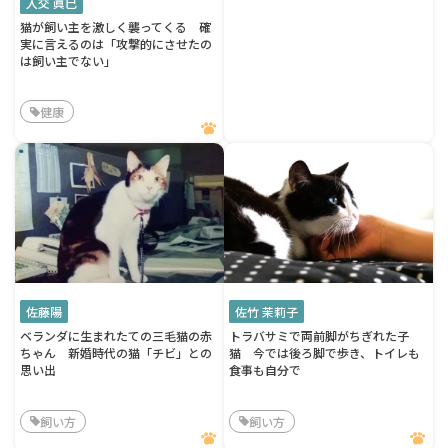
入交 眞巳
猫が飼い主を激しく襲ってくる 確
実に言えるのは「攻撃的にさせたの
は飼い主でない」
健康
佐藤陽
佐竹 茉莉子
ベランダに生まれたての三毛猫の赤
トラバサミで両前脚がちぎれた子
ちゃん 新婚時代の猫「チビ」との
猫 今では後ろ脚で歩き、トイレも
思い出
食事も自分で
飼い方
飼い方