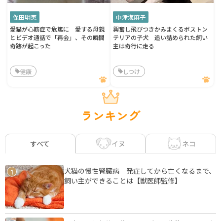
保田明恵
中津海麻子
愛猫が心筋症で危篤に 愛する母親
興奮し飛びつきかみまくるボストン
とビデオ通話で「再会」、その瞬間
テリアの子犬 追い詰められた飼い
奇跡が起こった
主は奇行に走る
健康
しつけ
ランキング
イヌ
ネコ
すべて
犬猫の慢性腎臓病 発症してから亡くなるまで、
1
飼い主ができることは【獣医師監修】