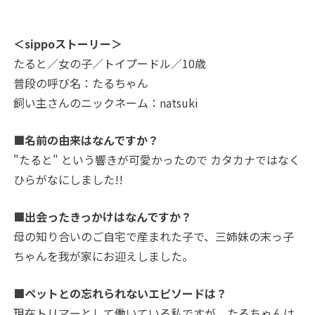
＜sippoストーリー＞
たると／女の子／トイプードル／10歳
普段の呼び名：たるちゃん
飼い主さんのニックネーム：natsuki
■名前の由来はなんですか？
"たると" という響きが可愛かったので カタカナではなく
ひらがなにしました!!
■出会ったきっかけはなんですか？
母の知り合いのご自宅で産まれた子で、三姉妹の末っ子
ちゃんを我が家にお迎えしました。
■ペットとの忘れられないエピソードは？
現在トリマーとして働いている私ですが、たるちゃんは