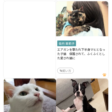
佐竹 茉莉子
エアガンを撃たれ下半身マヒとなっ
た子猫 保護されて、ふくふくとし
た愛され猫に
飼い方