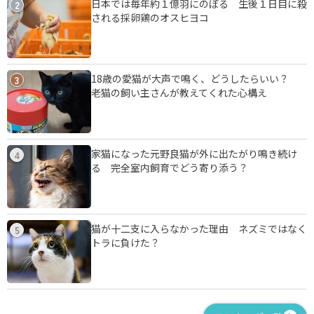
日本では毎年約１億羽にのぼる 生後１日目に殺
2
される採卵鶏のオスヒヨコ
18歳の愛猫が大声で鳴く、どうしたらいい？
3
老猫の飼い主さんが教えてくれた心構え
家猫になった元野良猫が外に出たがり鳴き続け
4
る 完全室内飼育でどう寄り添う？
猫が十二支に入らなかった理由 ネズミではなく
5
トラに負けた？