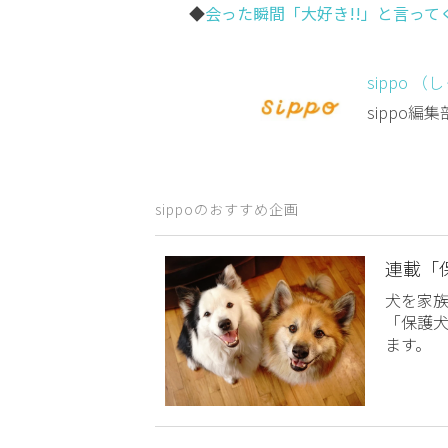
◆
会った瞬間「大好き!!」と言っ
sippo （
sippo
sippoのおすすめ企画
連載「
犬を家
「保護
ます。