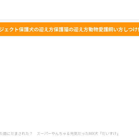
ジェクト
保護犬の迎え方
保護猫の迎え方
動物愛護
飼い方
しつけ
た目にだまされた？ スーパーやんちゃ＆元気だったMIX犬「だいすけ」