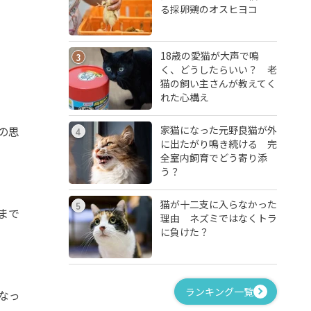
る採卵鶏のオスヒヨコ
18歳の愛猫が大声で鳴
3
く、どうしたらいい？ 老
猫の飼い主さんが教えてく
れた心構え
家猫になった元野良猫が外
の思
4
に出たがり鳴き続ける 完
全室内飼育でどう寄り添
う？
猫が十二支に入らなかった
5
まで
理由 ネズミではなくトラ
に負けた？
ランキング一覧
なっ