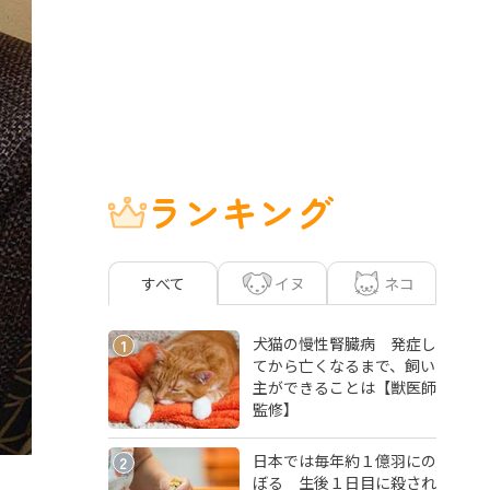
ランキング
イヌ
ネコ
すべて
犬猫の慢性腎臓病 発症し
1
てから亡くなるまで、飼い
主ができることは【獣医師
監修】
日本では毎年約１億羽にの
2
ぼる 生後１日目に殺され