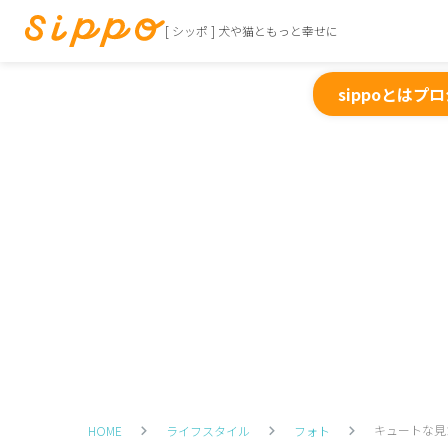
[ シッポ ] 犬や猫ともっと幸せに
sippoとは
プロ
キュートな見
HOME
ライフスタイル
フォト