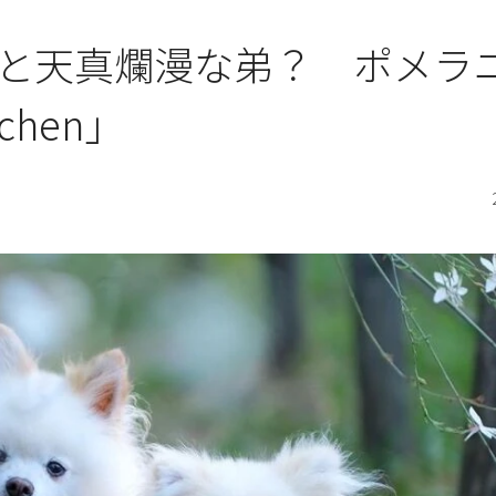
と天真爛漫な弟？ ポメラ
chen」