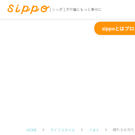
[ シッポ ] 犬や猫ともっと幸せに
sippoとは
プロ
頼れるお兄ちゃ
HOME
ライフスタイル
フォト