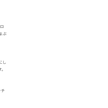
コロ
よぶ
にし
す。
ッチ