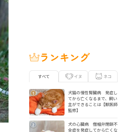
ランキング
イヌ
ネコ
すべて
犬猫の慢性腎臓病 発症し
1
てから亡くなるまで、飼い
主ができることは【獣医師
監修】
犬の心臓病 僧帽弁閉鎖不
2
全症を発症してから亡くな