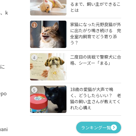
るまで、飼い主ができるこ
とは
歳、k
家猫になった元野良猫が外
3
に出たがり鳴き続ける 完
全室内飼育でどう寄り添
う？
二度目の挑戦で警察犬に合
4
格、シーズー「まる」
うに
18歳の愛猫が大声で鳴
5
po
く、どうしたらいい？ 老
猫の飼い主さんが教えてく
れた心構え
ランキング一覧
ni