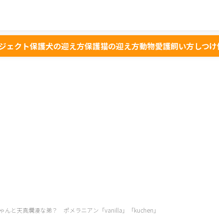
ジェクト
保護犬の迎え方
保護猫の迎え方
動物愛護
飼い方
しつけ
んと天真爛漫な弟？ ポメラニアン「vanilla」「kuchen」