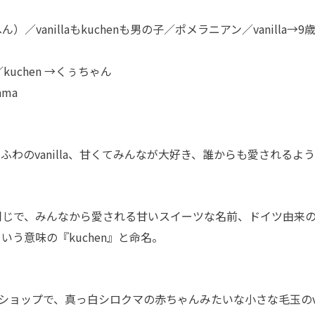
へん）／vanillaもkuchenも男の子／ポメラニアン／vanilla→9
／kuchen →くぅちゃん
ma
ふわっふわのvanilla、甘くてみんなが大好き、誰からも愛されるよ
llaと同じで、みんなから愛される甘いスイーツな名前、ドイツ由来の
という意味の『kuchen』と命名。
ットショップで、真っ白シロクマの赤ちゃんみたいな小さな毛玉のva