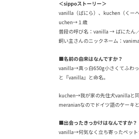
＜sippoストーリー＞
vanilla（ばにら）、kuchen（くー
uchen→１歳
普段の呼び名：vanilla → ばにたん
飼い主さんのニックネーム：vanima
■名前の由来はなんですか？
vanilla→真っ白650g小さくて
と『vanilla』と命名。
kuchen→我が家の先住犬vani
meranianなのでドイツ語のケーキ
■出会ったきっかけはなんですか？
vanilla→何気なく立ち寄ったペ