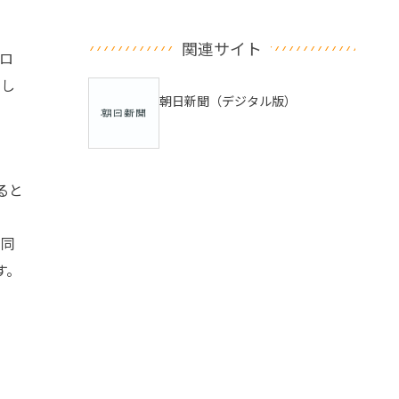
関連サイト
シロ
まし
朝日新聞（デジタル版）
ると
と同
す。