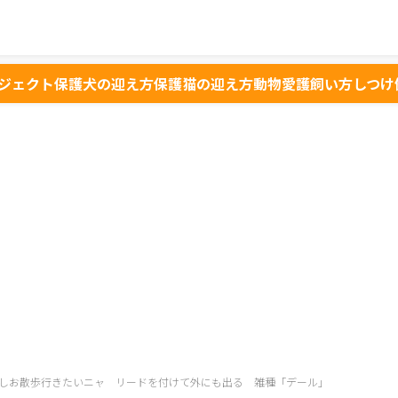
ジェクト
保護犬の迎え方
保護猫の迎え方
動物愛護
飼い方
しつけ
しお散歩行きたいニャ リードを付けて外にも出る 雑種「デール」