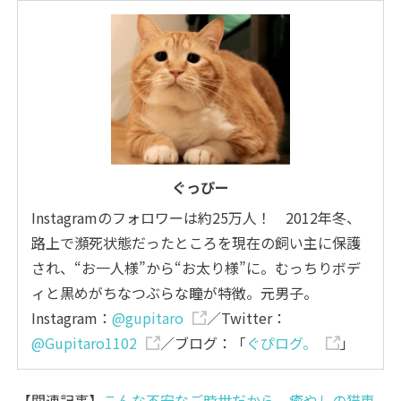
ぐっぴー
Instagramのフォロワーは約25万人！ 2012年冬、
路上で瀕死状態だったところを現在の飼い主に保護
され、“お一人様”から“お太り様”に。むっちりボデ
ィと黒めがちなつぶらな瞳が特徴。元男子。
Instagram：
@gupitaro
／Twitter：
@Gupitaro1102
／ブログ：「
ぐぴログ。
」
【関連記事】
こんな不安なご時世だから 癒やしの猫専