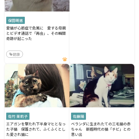
保田明恵
愛猫が心筋症で危篤に 愛する母親
とビデオ通話で「再会」、その瞬間
奇跡が起こった
健康
佐竹 茉莉子
佐藤陽
エアガンを撃たれ下半身マヒとなっ
ベランダに生まれたての三毛猫の赤
た子猫 保護されて、ふくふくとし
ちゃん 新婚時代の猫「チビ」との
た愛され猫に
思い出