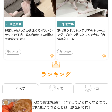
中津海麻子
中津海麻子
興奮し飛びつきかみまくるボストン
荒れ狂うボストンテリアのトレーニ
テリアの子犬 追い詰められた飼い
ング 心から信じたことで今は「自
主は奇行に走る
慢の息子」に
しつけ
しつけ
ランキング
イヌ
ネコ
すべて
犬猫の慢性腎臓病 発症してから亡くなるまで、
1
飼い主ができることは【獣医師監修】