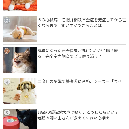
犬の心臓病 僧帽弁閉鎖不全症を発症してから亡
2
くなるまで、飼い主ができることは
家猫になった元野良猫が外に出たがり鳴き続け
3
る 完全室内飼育でどう寄り添う？
二度目の挑戦で警察犬に合格、シーズー「まる」
4
18歳の愛猫が大声で鳴く、どうしたらいい？
5
老猫の飼い主さんが教えてくれた心構え