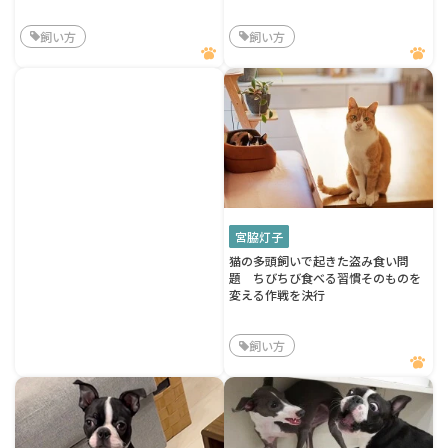
飼い方
飼い方
宮脇灯子
猫の多頭飼いで起きた盗み食い問
題 ちびちび食べる習慣そのものを
変える作戦を決行
飼い方