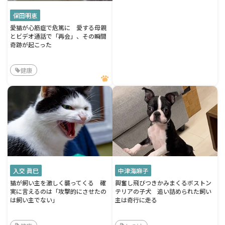
保田明恵
愛猫が心筋症で危篤に 愛する母親
とビデオ通話で「再会」、その瞬間
奇跡が起こった
健康
入交 眞巳
中津海麻子
猫が飼い主を激しく襲ってくる 確
興奮し飛びつきかみまくるボストン
実に言えるのは「攻撃的にさせたの
テリアの子犬 追い詰められた飼い
は飼い主でない」
主は奇行に走る