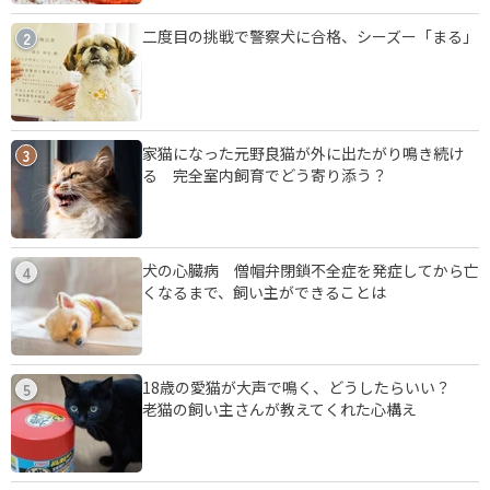
二度目の挑戦で警察犬に合格、シーズー「まる」
2
家猫になった元野良猫が外に出たがり鳴き続け
3
る 完全室内飼育でどう寄り添う？
犬の心臓病 僧帽弁閉鎖不全症を発症してから亡
4
くなるまで、飼い主ができることは
18歳の愛猫が大声で鳴く、どうしたらいい？
5
老猫の飼い主さんが教えてくれた心構え