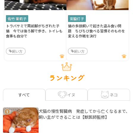
佐竹 茉莉子
宮脇灯子
トラバサミで両前脚がちぎれた子
猫の多頭飼いで起きた盗み食い問
猫 今では後ろ脚で歩き、トイレも
題 ちびちび食べる習慣そのものを
食事も自分で
変える作戦を決行
飼い方
飼い方
ランキング
イヌ
ネコ
すべて
犬猫の慢性腎臓病 発症してから亡くなるまで、
1
飼い主ができることは【獣医師監修】