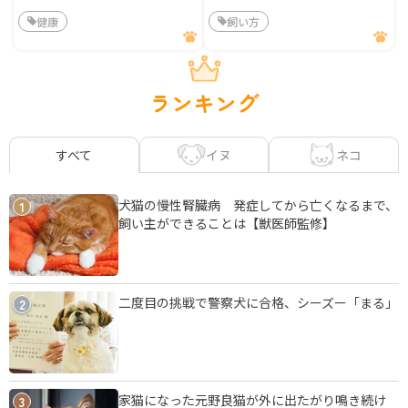
健康
飼い方
ランキング
イヌ
ネコ
すべて
犬猫の慢性腎臓病 発症してから亡くなるまで、
1
飼い主ができることは【獣医師監修】
二度目の挑戦で警察犬に合格、シーズー「まる」
2
家猫になった元野良猫が外に出たがり鳴き続け
3