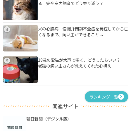
る 完全室内飼育でどう寄り添う？
犬の心臓病 僧帽弁閉鎖不全症を発症してから亡
4
くなるまで、飼い主ができることは
18歳の愛猫が大声で鳴く、どうしたらいい？
5
老猫の飼い主さんが教えてくれた心構え
ランキング一覧
関連サイト
朝日新聞（デジタル版）