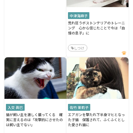
中津海麻子
荒れ狂うボストンテリアのトレーニ
ング 心から信じたことで今は「自
慢の息子」に
しつけ
入交 眞巳
佐竹 茉莉子
猫が飼い主を激しく襲ってくる 確
エアガンを撃たれ下半身マヒとなっ
実に言えるのは「攻撃的にさせたの
た子猫 保護されて、ふくふくとし
は飼い主でない」
た愛され猫に