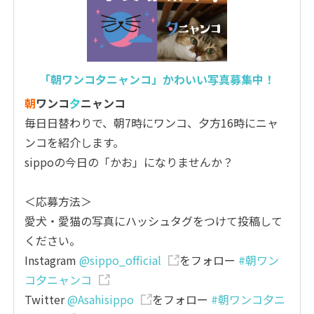
「朝ワンコ夕ニャンコ」かわいい写真募集中！
朝
ワンコ
夕
ニャンコ
毎日日替わりで、朝7時にワンコ、夕方16時にニャ
ンコを紹介します。
sippoの今日の「かお」になりませんか？
＜応募方法＞
愛犬・愛猫の写真にハッシュタグをつけて投稿して
ください。
Instagram
@sippo_official
をフォロー
#朝ワン
コ夕ニャンコ
Twitter
@Asahisippo
をフォロー
#朝ワンコ夕ニ