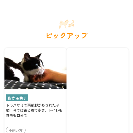
ピックアップ
佐竹 茉莉子
トラバサミで両前脚がちぎれた子
猫 今では後ろ脚で歩き、トイレも
食事も自分で
飼い方