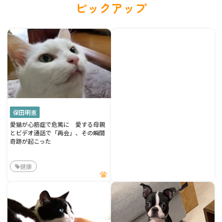
ピックアップ
保田明恵
愛猫が心筋症で危篤に 愛する母親
とビデオ通話で「再会」、その瞬間
奇跡が起こった
健康