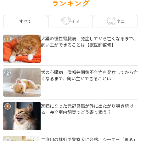
ランキング
イヌ
ネコ
すべて
犬猫の慢性腎臓病 発症してから亡くなるまで、
1
飼い主ができることは【獣医師監修】
犬の心臓病 僧帽弁閉鎖不全症を発症してから亡
2
くなるまで、飼い主ができることは
家猫になった元野良猫が外に出たがり鳴き続け
3
る 完全室内飼育でどう寄り添う？
二度目の挑戦で警察犬に合格、シーズー「まる」
4