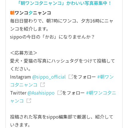
「朝ワンコ夕ニャンコ」かわいい写真募集中！
朝
ワンコ
夕
ニャンコ
毎日日替わりで、朝7時にワンコ、夕方16時にニャ
ンコを紹介します。
sippoの今日の「かお」になりませんか？
＜応募方法＞
愛犬・愛猫の写真にハッシュタグをつけて投稿して
ください。
Instagram
@sippo_official
をフォロー
#朝ワン
コ夕ニャンコ
Twitter
@Asahisippo
をフォロー
#朝ワンコ夕ニ
ャンコ
投稿された写真をsippo編集部で厳選し、紹介して
いきます。