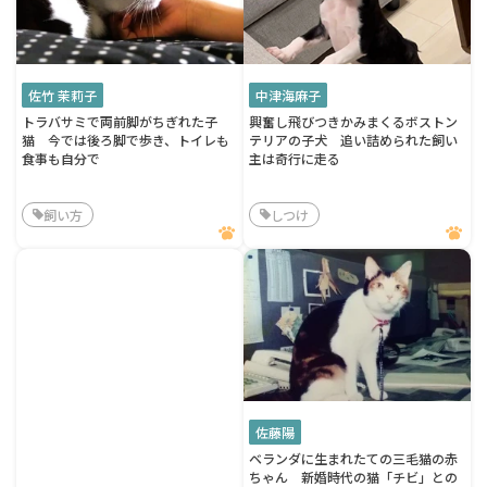
佐竹 茉莉子
中津海麻子
トラバサミで両前脚がちぎれた子
興奮し飛びつきかみまくるボストン
猫 今では後ろ脚で歩き、トイレも
テリアの子犬 追い詰められた飼い
食事も自分で
主は奇行に走る
飼い方
しつけ
佐藤陽
ベランダに生まれたての三毛猫の赤
ちゃん 新婚時代の猫「チビ」との