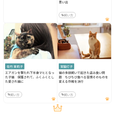
思い出
飼い方
佐竹 茉莉子
宮脇灯子
エアガンを撃たれ下半身マヒとなっ
猫の多頭飼いで起きた盗み食い問
た子猫 保護されて、ふくふくとし
題 ちびちび食べる習慣そのものを
た愛され猫に
変える作戦を決行
飼い方
飼い方