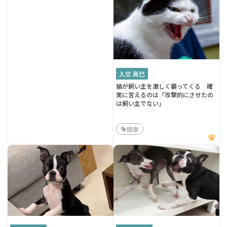
入交 眞巳
猫が飼い主を激しく襲ってくる 確
実に言えるのは「攻撃的にさせたの
は飼い主でない」
健康