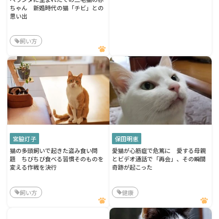
ちゃん 新婚時代の猫「チビ」との
思い出
飼い方
宮脇灯子
保田明恵
猫の多頭飼いで起きた盗み食い問
愛猫が心筋症で危篤に 愛する母親
題 ちびちび食べる習慣そのものを
とビデオ通話で「再会」、その瞬間
変える作戦を決行
奇跡が起こった
飼い方
健康