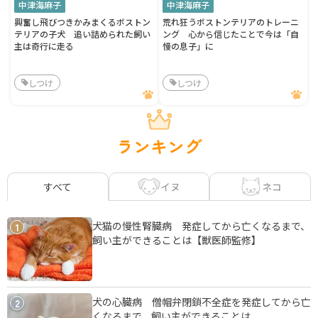
中津海麻子
中津海麻子
興奮し飛びつきかみまくるボストン
荒れ狂うボストンテリアのトレーニ
テリアの子犬 追い詰められた飼い
ング 心から信じたことで今は「自
主は奇行に走る
慢の息子」に
しつけ
しつけ
ランキング
イヌ
ネコ
すべて
犬猫の慢性腎臓病 発症してから亡くなるまで、
1
飼い主ができることは【獣医師監修】
犬の心臓病 僧帽弁閉鎖不全症を発症してから亡
2
くなるまで、飼い主ができることは