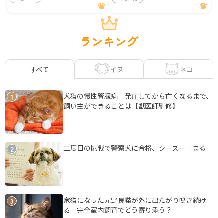
ランキング
イヌ
ネコ
すべて
犬猫の慢性腎臓病 発症してから亡くなるまで、
1
飼い主ができることは【獣医師監修】
二度目の挑戦で警察犬に合格、シーズー「まる」
2
家猫になった元野良猫が外に出たがり鳴き続け
3
る 完全室内飼育でどう寄り添う？