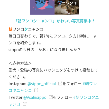
「朝ワンコ夕ニャンコ」かわいい写真募集中！
朝
ワンコ
夕
ニャンコ
毎日日替わりで、朝7時にワンコ、夕方16時にニャ
ンコを紹介します。
sippoの今日の「かお」になりませんか？
＜応募方法＞
愛犬・愛猫の写真にハッシュタグをつけて投稿して
ください。
Instagram
@sippo_official
をフォロー
#朝ワン
コ夕ニャンコ
Twitter
@Asahisippo
をフォロー
#朝ワンコ夕ニ
ャンコ