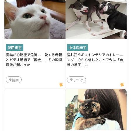
保田明恵
中津海麻子
愛猫が心筋症で危篤に 愛する母親
荒れ狂うボストンテリアのトレーニ
とビデオ通話で「再会」、その瞬間
ング 心から信じたことで今は「自
奇跡が起こった
慢の息子」に
健康
しつけ