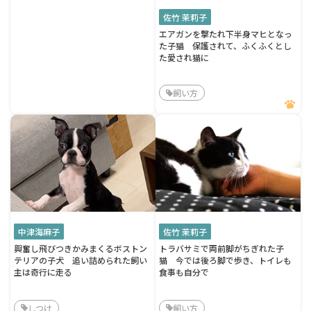
佐竹 茉莉子
エアガンを撃たれ下半身マヒとなっ
た子猫 保護されて、ふくふくとし
た愛され猫に
飼い方
中津海麻子
佐竹 茉莉子
興奮し飛びつきかみまくるボストン
トラバサミで両前脚がちぎれた子
テリアの子犬 追い詰められた飼い
猫 今では後ろ脚で歩き、トイレも
主は奇行に走る
食事も自分で
しつけ
飼い方