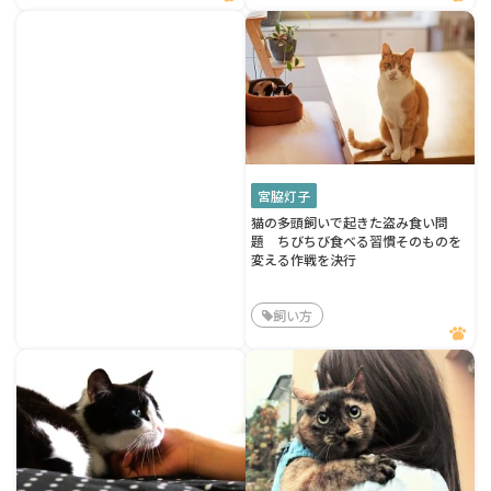
宮脇灯子
猫の多頭飼いで起きた盗み食い問
題 ちびちび食べる習慣そのものを
変える作戦を決行
飼い方