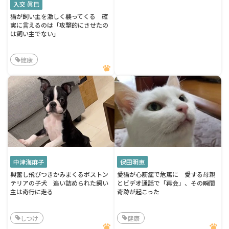
入交 眞巳
猫が飼い主を激しく襲ってくる 確
実に言えるのは「攻撃的にさせたの
は飼い主でない」
健康
中津海麻子
保田明恵
興奮し飛びつきかみまくるボストン
愛猫が心筋症で危篤に 愛する母親
テリアの子犬 追い詰められた飼い
とビデオ通話で「再会」、その瞬間
主は奇行に走る
奇跡が起こった
しつけ
健康