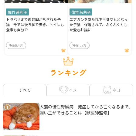
佐竹 茉莉子
佐竹 茉莉子
トラバサミで両前脚がちぎれた子
エアガンを撃たれ下半身マヒとなっ
猫 今では後ろ脚で歩き、トイレも
た子猫 保護されて、ふくふくとし
食事も自分で
た愛され猫に
飼い方
飼い方
ランキング
イヌ
ネコ
すべて
犬猫の慢性腎臓病 発症してから亡くなるまで、
1
飼い主ができることは【獣医師監修】