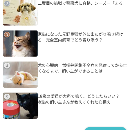
二度目の挑戦で警察犬に合格、シーズー「まる」
2
家猫になった元野良猫が外に出たがり鳴き続け
3
る 完全室内飼育でどう寄り添う？
犬の心臓病 僧帽弁閉鎖不全症を発症してから亡
4
くなるまで、飼い主ができることは
18歳の愛猫が大声で鳴く、どうしたらいい？
5
老猫の飼い主さんが教えてくれた心構え