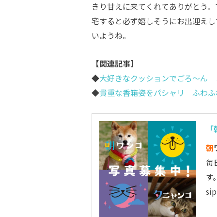
きり甘えに来てくれてありがとう。
宅すると必ず嬉しそうにお出迎えし
いようね。
【関連記事】
◆
大好きなクッションでごろ～ん 
◆
貴重な香箱姿をパシャリ ふわふ
「
朝
毎
す
s