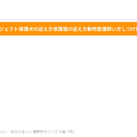
ジェクト
保護犬の迎え方
保護猫の迎え方
動物愛護
飼い方
しつけ
いい 日なたぼっこ満喫中のミックス猫「詩」