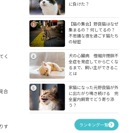
に負けた？
【猫の集会】野良猫はなぜ
3
集まるの？ 何してるの？
不思議な夜を過ごす猫たち
の秘密
犬の心臓病 僧帽弁閉鎖不
てく
4
全症を発症してから亡くな
るまで、飼い主ができるこ
とは
家猫になった元野良猫が外
5
見合
に出たがり鳴き続ける 完
全室内飼育でどう寄り添
う？
ランキング一覧
りす