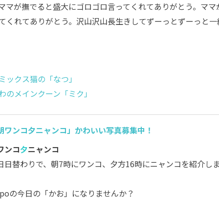
ママが撫でると盛大にゴロゴロ言ってくれてありがとう。
ママ
てくれてありがとう。沢山沢山長生きしてずーっとずーっと一
ミックス猫の「なつ」
わのメインクーン「ミク」
朝ワンコ夕ニャンコ」かわいい写真募集中！
ワンコ
夕
ニャンコ
日日替わりで、朝7時にワンコ、夕方16時にニャンコを紹介し
。
ippoの今日の「かお」になりませんか？