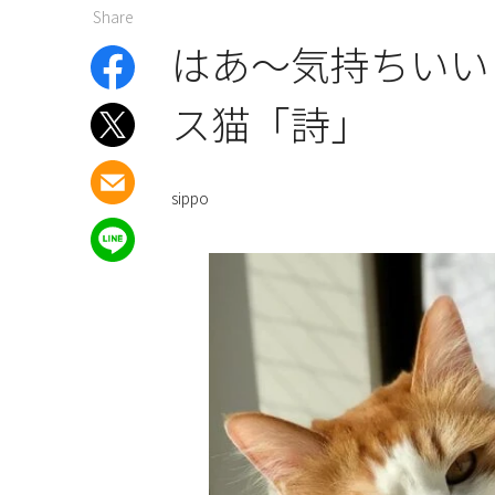
Share
はあ～気持ちいい
ス猫「詩」
sippo