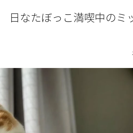
 日なたぼっこ満喫中のミ