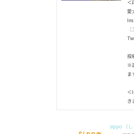
＜
愛
In
Tw
投
※
ま
＜I
き
sippo （