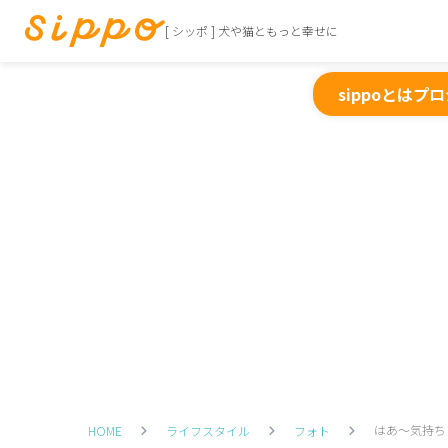
[ シッポ ] 犬や猫ともっと幸せに
sippoとは
プロ
はあ～気持ち
HOME
ライフスタイル
フォト