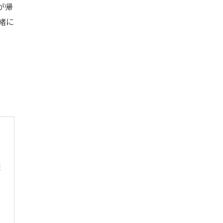
が帰
緒に
ま