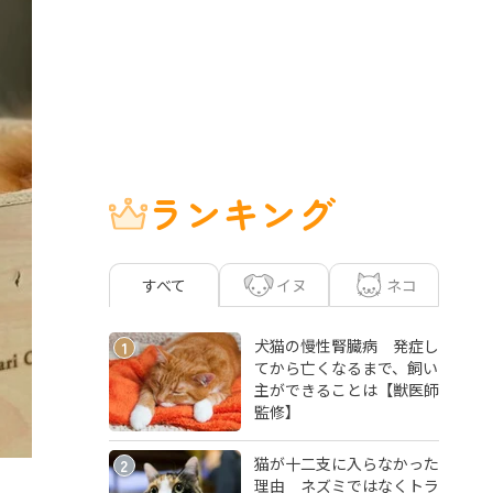
ランキング
イヌ
ネコ
すべて
犬猫の慢性腎臓病 発症し
1
てから亡くなるまで、飼い
主ができることは【獣医師
監修】
猫が十二支に入らなかった
2
理由 ネズミではなくトラ