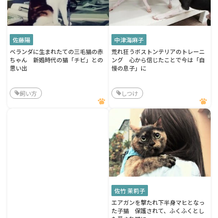
佐藤陽
中津海麻子
ベランダに生まれたての三毛猫の赤
荒れ狂うボストンテリアのトレーニ
ちゃん 新婚時代の猫「チビ」との
ング 心から信じたことで今は「自
思い出
慢の息子」に
飼い方
しつけ
佐竹 茉莉子
エアガンを撃たれ下半身マヒとなっ
た子猫 保護されて、ふくふくとし