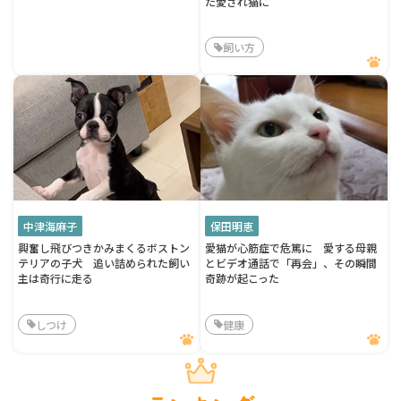
た愛され猫に
飼い方
中津海麻子
保田明恵
興奮し飛びつきかみまくるボストン
愛猫が心筋症で危篤に 愛する母親
テリアの子犬 追い詰められた飼い
とビデオ通話で「再会」、その瞬間
主は奇行に走る
奇跡が起こった
しつけ
健康