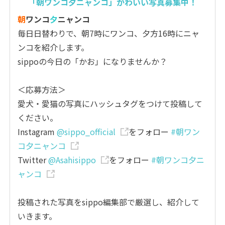
「朝ワンコ夕ニャンコ」かわいい写真募集中！
朝
ワンコ
夕
ニャンコ
毎日日替わりで、朝7時にワンコ、夕方16時にニャ
ンコを紹介します。
sippoの今日の「かお」になりませんか？
＜応募方法＞
愛犬・愛猫の写真にハッシュタグをつけて投稿して
ください。
Instagram
@sippo_official
をフォロー
#朝ワン
コ夕ニャンコ
Twitter
@Asahisippo
をフォロー
#朝ワンコ夕ニ
ャンコ
投稿された写真をsippo編集部で厳選し、紹介して
いきます。