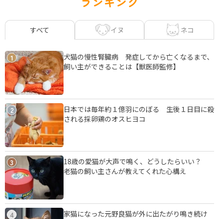
ランキング
イヌ
ネコ
すべて
犬猫の慢性腎臓病 発症してから亡くなるまで、
1
飼い主ができることは【獣医師監修】
日本では毎年約１億羽にのぼる 生後１日目に殺
2
される採卵鶏のオスヒヨコ
18歳の愛猫が大声で鳴く、どうしたらいい？
3
老猫の飼い主さんが教えてくれた心構え
家猫になった元野良猫が外に出たがり鳴き続け
4