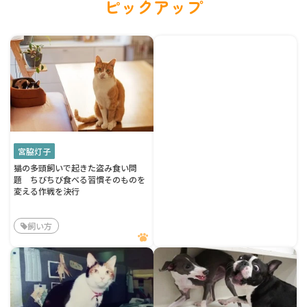
ピックアップ
宮脇灯子
猫の多頭飼いで起きた盗み食い問
題 ちびちび食べる習慣そのものを
変える作戦を決行
飼い方