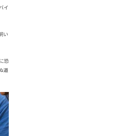
バイ
飼い
に恐
ぬ道