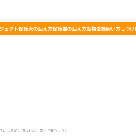
ジェクト
保護犬の迎え方
保護猫の迎え方
動物愛護
飼い方
しつけ
手になる前に慣れれば、喜んで通うように