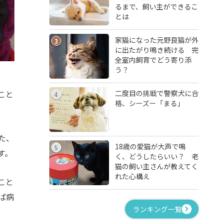
るまで、飼い主ができるこ
とは
家猫になった元野良猫が外
3
に出たがり鳴き続ける 完
全室内飼育でどう寄り添
う？
二度目の挑戦で警察犬に合
こと
4
格、シーズー「まる」
た、
18歳の愛猫が大声で鳴
5
す。
く、どうしたらいい？ 老
猫の飼い主さんが教えてく
れた心構え
こと
ば病
ランキング一覧