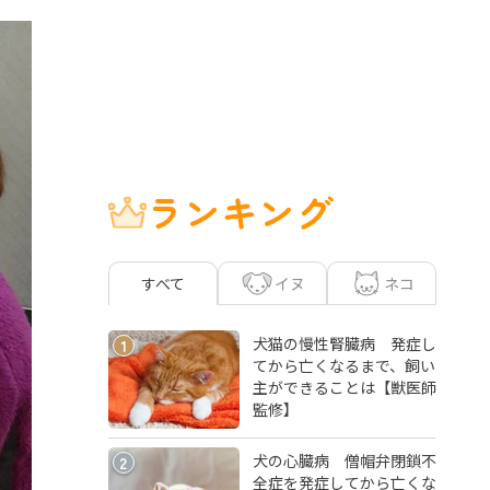
ランキング
イヌ
ネコ
すべて
犬猫の慢性腎臓病 発症し
1
てから亡くなるまで、飼い
主ができることは【獣医師
監修】
犬の心臓病 僧帽弁閉鎖不
2
全症を発症してから亡くな