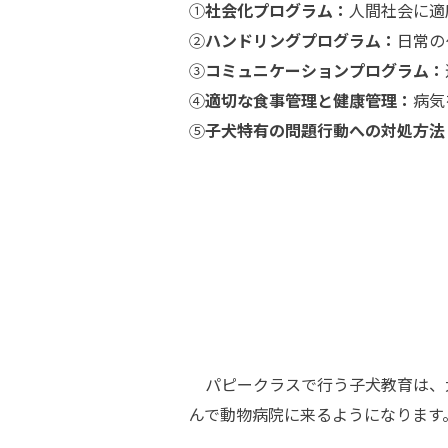
①
社会化プログラム：
人間社会に適
②
ハンドリングプログラム：
日常の
③
コミュニケーションプログラム：
④
適切な食事管理と健康管理：
病気
⑤
子犬特有の問題行動への対処方法
パピークラスで行う子犬教育は、
んで動物病院に来るようになります