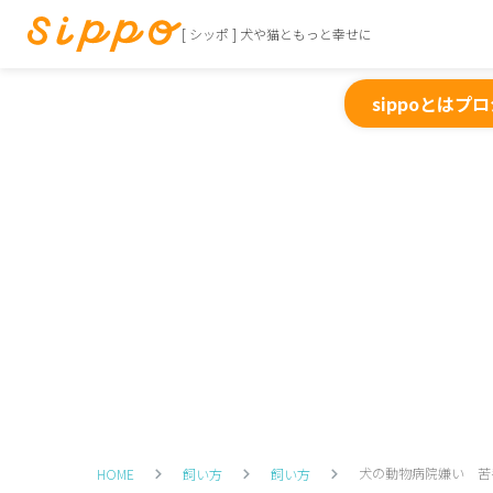
[ シッポ ] 犬や猫ともっと幸せに
sippoとは
プロ
犬の動物病院嫌い 苦
HOME
飼い方
飼い方