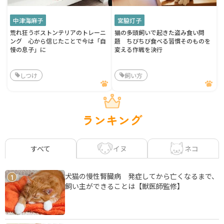
中津海麻子
宮脇灯子
荒れ狂うボストンテリアのトレーニ
猫の多頭飼いで起きた盗み食い問
ング 心から信じたことで今は「自
題 ちびちび食べる習慣そのものを
慢の息子」に
変える作戦を決行
しつけ
飼い方
ランキング
イヌ
ネコ
すべて
犬猫の慢性腎臓病 発症してから亡くなるまで、
1
飼い主ができることは【獣医師監修】