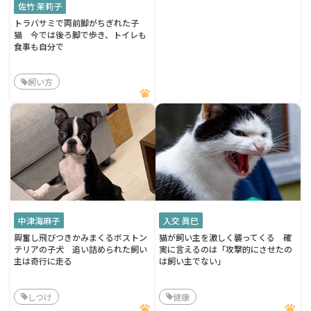
佐竹 茉莉子
トラバサミで両前脚がちぎれた子
猫 今では後ろ脚で歩き、トイレも
食事も自分で
飼い方
中津海麻子
入交 眞巳
興奮し飛びつきかみまくるボストン
猫が飼い主を激しく襲ってくる 確
テリアの子犬 追い詰められた飼い
実に言えるのは「攻撃的にさせたの
主は奇行に走る
は飼い主でない」
しつけ
健康