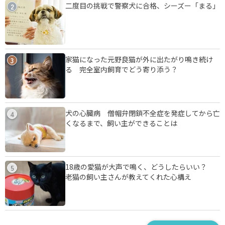
二度目の挑戦で警察犬に合格、シーズー「まる」
2
家猫になった元野良猫が外に出たがり鳴き続け
3
る 完全室内飼育でどう寄り添う？
犬の心臓病 僧帽弁閉鎖不全症を発症してから亡
4
くなるまで、飼い主ができることは
18歳の愛猫が大声で鳴く、どうしたらいい？
5
老猫の飼い主さんが教えてくれた心構え