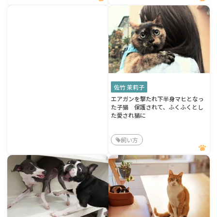
佐竹 茉莉子
エアガンを撃たれ下半身マヒとなっ
た子猫 保護されて、ふくふくとし
た愛され猫に
飼い方