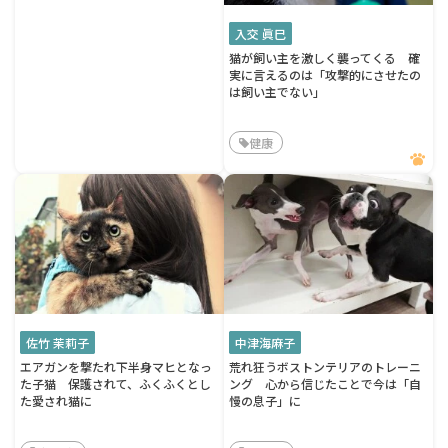
入交 眞巳
猫が飼い主を激しく襲ってくる 確
実に言えるのは「攻撃的にさせたの
は飼い主でない」
健康
佐竹 茉莉子
中津海麻子
エアガンを撃たれ下半身マヒとなっ
荒れ狂うボストンテリアのトレーニ
た子猫 保護されて、ふくふくとし
ング 心から信じたことで今は「自
た愛され猫に
慢の息子」に