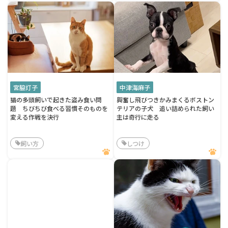
宮脇灯子
中津海麻子
猫の多頭飼いで起きた盗み食い問
興奮し飛びつきかみまくるボストン
題 ちびちび食べる習慣そのものを
テリアの子犬 追い詰められた飼い
変える作戦を決行
主は奇行に走る
飼い方
しつけ