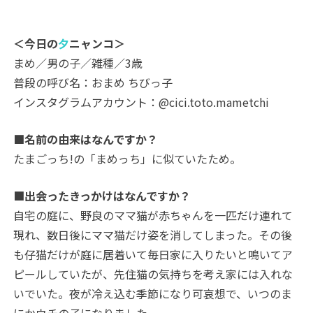
＜今日の
夕
ニャンコ＞
まめ／男の子／雑種／3歳
普段の呼び名：おまめ ちびっ子
インスタグラムアカウント：@cici.toto.mametchi
■名前の由来はなんですか？
たまごっち!の「まめっち」に似ていたため。
■出会ったきっかけはなんですか？
自宅の庭に、野良のママ猫が赤ちゃんを一匹だけ連れて
現れ、数日後にママ猫だけ姿を消してしまった。その後
も仔猫だけが庭に居着いて毎日家に入りたいと鳴いてア
ピールしていたが、先住猫の気持ちを考え家には入れな
いでいた。夜が冷え込む季節になり可哀想で、いつのま