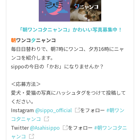
「朝ワンコ夕ニャンコ」かわいい写真募集中！
朝
ワンコ
夕
ニャンコ
毎日日替わりで、朝7時にワンコ、夕方16時にニャ
ンコを紹介します。
sippoの今日の「かお」になりませんか？
＜応募方法＞
愛犬・愛猫の写真にハッシュタグをつけて投稿して
ください。
Instagram
@sippo_official
をフォロー
#朝ワン
コ夕ニャンコ
Twitter
@Asahisippo
をフォロー
#朝ワンコ夕ニ
ャンコ