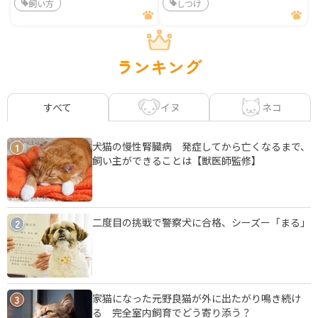
飼い方
しつけ
ランキング
イヌ
ネコ
すべて
犬猫の慢性腎臓病 発症してから亡くなるまで、
1
飼い主ができることは【獣医師監修】
二度目の挑戦で警察犬に合格、シーズー「まる」
2
家猫になった元野良猫が外に出たがり鳴き続け
3
る 完全室内飼育でどう寄り添う？