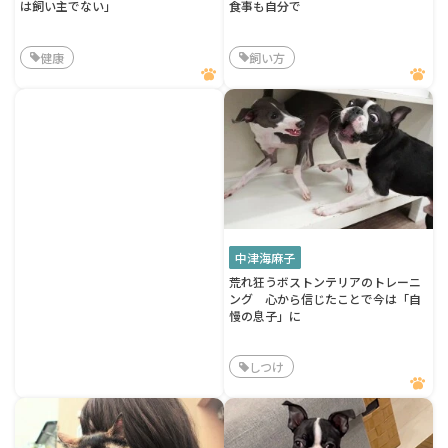
は飼い主でない」
食事も自分で
健康
飼い方
中津海麻子
荒れ狂うボストンテリアのトレーニ
ング 心から信じたことで今は「自
慢の息子」に
しつけ