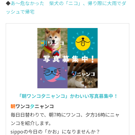
◆
あ～危なかった 柴犬の「ニコ」、帰り際に大雨でダ
ッシュで帰宅
「朝ワンコ夕ニャンコ」かわいい写真募集中！
朝
ワンコ
夕
ニャンコ
毎日日替わりで、朝7時にワンコ、夕方16時にニャ
ンコを紹介します。
sippoの今日の「かお」になりませんか？