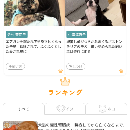
佐竹 茉莉子
中津海麻子
エアガンを撃たれ下半身マヒとなっ
興奮し飛びつきかみまくるボストン
た子猫 保護されて、ふくふくとし
テリアの子犬 追い詰められた飼い
た愛され猫に
主は奇行に走る
飼い方
しつけ
ランキング
イヌ
ネコ
すべて
犬猫の慢性腎臓病 発症してから亡くなるまで、
1