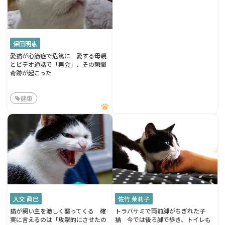
保田明恵
愛猫が心筋症で危篤に 愛する母親
とビデオ通話で「再会」、その瞬間
奇跡が起こった
健康
入交 眞巳
佐竹 茉莉子
猫が飼い主を激しく襲ってくる 確
トラバサミで両前脚がちぎれた子
実に言えるのは「攻撃的にさせたの
猫 今では後ろ脚で歩き、トイレも