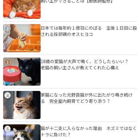
飼い主ができることは【獣医師監修】
日本では毎年約１億羽にのぼる 生後１日目に殺
2
される採卵鶏のオスヒヨコ
18歳の愛猫が大声で鳴く、どうしたらいい？
3
老猫の飼い主さんが教えてくれた心構え
家猫になった元野良猫が外に出たがり鳴き続け
4
る 完全室内飼育でどう寄り添う？
猫が十二支に入らなかった理由 ネズミではなく
5
トラに負けた？