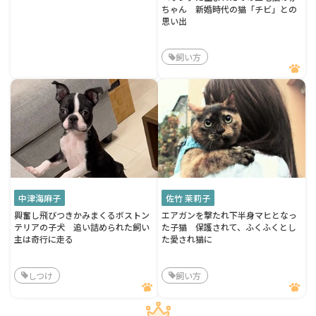
ちゃん 新婚時代の猫「チビ」との
思い出
飼い方
中津海麻子
佐竹 茉莉子
興奮し飛びつきかみまくるボストン
エアガンを撃たれ下半身マヒとなっ
テリアの子犬 追い詰められた飼い
た子猫 保護されて、ふくふくとし
主は奇行に走る
た愛され猫に
しつけ
飼い方