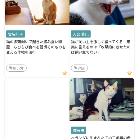
宮脇灯子
入交 眞巳
猫の多頭飼いで起きた盗み食い問
猫が飼い主を激しく襲ってくる 確
題 ちびちび食べる習慣そのものを
実に言えるのは「攻撃的にさせたの
変える作戦を決行
は飼い主でない」
飼い方
健康
佐藤陽
ベランダに生まれたての三毛猫の赤