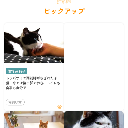
ピックアップ
佐竹 茉莉子
トラバサミで両前脚がちぎれた子
猫 今では後ろ脚で歩き、トイレも
食事も自分で
飼い方