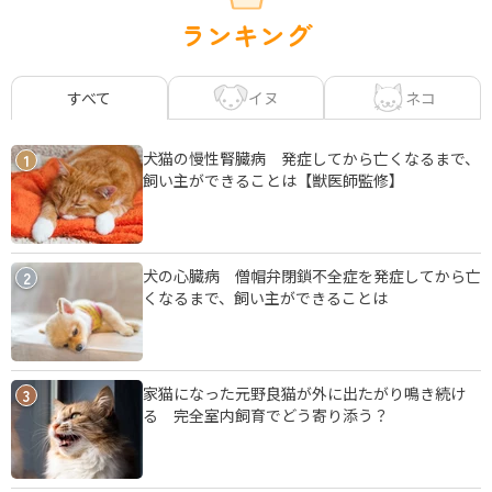
ランキング
イヌ
ネコ
すべて
犬猫の慢性腎臓病 発症してから亡くなるまで、
1
飼い主ができることは【獣医師監修】
犬の心臓病 僧帽弁閉鎖不全症を発症してから亡
2
くなるまで、飼い主ができることは
家猫になった元野良猫が外に出たがり鳴き続け
3
る 完全室内飼育でどう寄り添う？