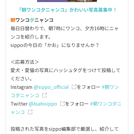
「朝ワンコ夕ニャンコ」かわいい写真募集中！
朝
ワンコ
夕
ニャンコ
毎日日替わりで、朝7時にワンコ、夕方16時にニャ
ンコを紹介します。
sippoの今日の「かお」になりませんか？
＜応募方法＞
愛犬・愛猫の写真にハッシュタグをつけて投稿して
ください。
Instagram
@sippo_official
をフォロー
#朝ワン
コ夕ニャンコ
Twitter
@Asahisippo
をフォロー
#朝ワンコ夕ニ
ャンコ
投稿された写真をsippo編集部で厳選し、紹介して