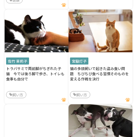
佐竹 茉莉子
宮脇灯子
トラバサミで両前脚がちぎれた子
猫の多頭飼いで起きた盗み食い問
猫 今では後ろ脚で歩き、トイレも
題 ちびちび食べる習慣そのものを
食事も自分で
変える作戦を決行
飼い方
飼い方