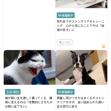
中津海麻子
荒れ狂うボストンテリアのトレーニ
ング 心から信じたことで今は「自
慢の息子」に
しつけ
入交 眞巳
中津海麻子
猫が飼い主を激しく襲ってくる 確
興奮し飛びつきかみまくるボストン
実に言えるのは「攻撃的にさせたの
テリアの子犬 追い詰められた飼い
は飼い主でない」
主は奇行に走る