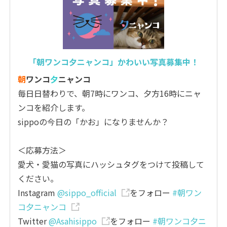
「朝ワンコ夕ニャンコ」かわいい写真募集中！
朝
ワンコ
夕
ニャンコ
毎日日替わりで、朝7時にワンコ、夕方16時にニャ
ンコを紹介します。
sippoの今日の「かお」になりませんか？
＜応募方法＞
愛犬・愛猫の写真にハッシュタグをつけて投稿して
ください。
Instagram
@sippo_official
をフォロー
#朝ワン
コ夕ニャンコ
Twitter
@Asahisippo
をフォロー
#朝ワンコ夕ニ