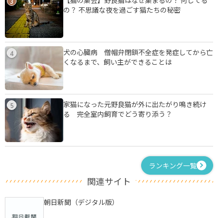
3
の？ 不思議な夜を過ごす猫たちの秘密
犬の心臓病 僧帽弁閉鎖不全症を発症してから亡
4
くなるまで、飼い主ができることは
家猫になった元野良猫が外に出たがり鳴き続け
5
る 完全室内飼育でどう寄り添う？
ランキング一覧
関連サイト
朝日新聞（デジタル版）