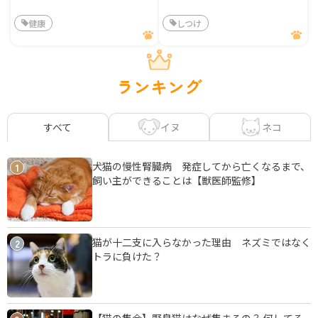
健康
しつけ
ランキング
イヌ
ネコ
すべて
犬猫の慢性腎臓病 発症してから亡くなるまで、
1
飼い主ができることは【獣医師監修】
猫が十二支に入らなかった理由 ネズミではなく
2
トラに負けた？
【猫の集会】野良猫はなぜ集まるの？ 何してる