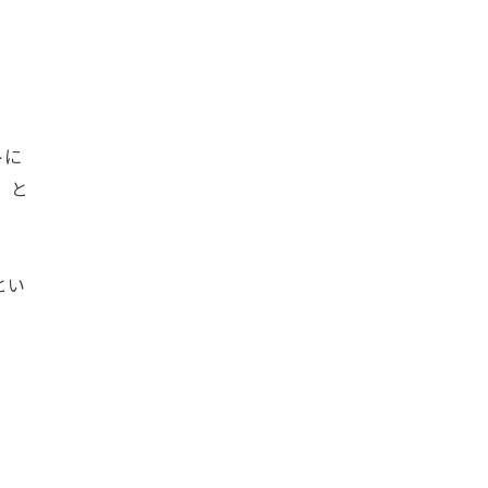
トに
」と
とい