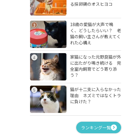
る採卵鶏のオスヒヨコ
18歳の愛猫が大声で鳴
3
く、どうしたらいい？ 老
猫の飼い主さんが教えてく
れた心構え
家猫になった元野良猫が外
4
に出たがり鳴き続ける 完
全室内飼育でどう寄り添
う？
猫が十二支に入らなかった
5
理由 ネズミではなくトラ
に負けた？
ランキング一覧