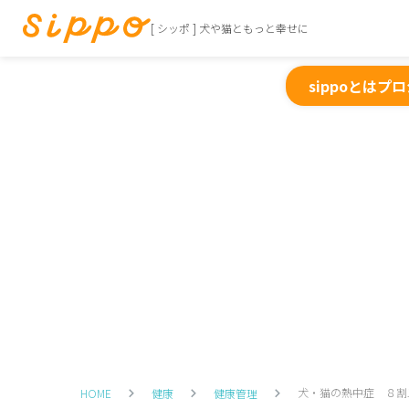
[ シッポ ] 犬や猫ともっと幸せに
sippoとは
プロ
犬・猫の熱中症 ８割
HOME
健康
健康管理