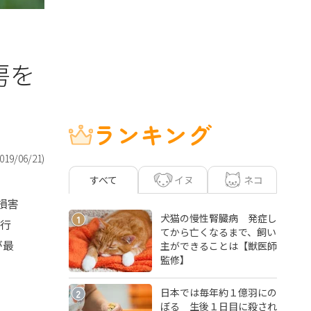
房を
ランキング
019/06/21
)
イヌ
ネコ
すべて
損害
犬猫の慢性腎臓病 発症し
1
を行
てから亡くなるまで、飼い
が最
主ができることは【獣医師
監修】
日本では毎年約１億羽にの
2
ぼる 生後１日目に殺され