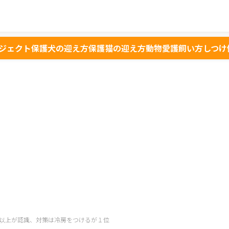
ジェクト
保護犬の迎え方
保護猫の迎え方
動物愛護
飼い方
しつけ
以上が認識、対策は冷房をつけるが１位