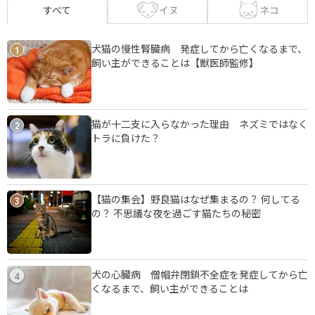
イヌ
ネコ
すべて
犬猫の慢性腎臓病 発症してから亡くなるまで、
1
飼い主ができることは【獣医師監修】
猫が十二支に入らなかった理由 ネズミではなく
2
トラに負けた？
【猫の集会】野良猫はなぜ集まるの？ 何してる
3
の？ 不思議な夜を過ごす猫たちの秘密
犬の心臓病 僧帽弁閉鎖不全症を発症してから亡
4
くなるまで、飼い主ができることは