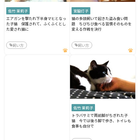
佐竹 茉莉子
宮脇灯子
エアガンを撃たれ下半身マヒとなっ
猫の多頭飼いで起きた盗み食い問
た子猫 保護されて、ふくふくとし
題 ちびちび食べる習慣そのものを
た愛され猫に
変える作戦を決行
飼い方
飼い方
佐竹 茉莉子
トラバサミで両前脚がちぎれた子
猫 今では後ろ脚で歩き、トイレも
食事も自分で