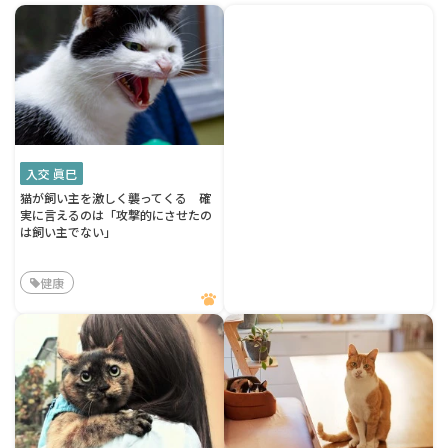
入交 眞巳
猫が飼い主を激しく襲ってくる 確
実に言えるのは「攻撃的にさせたの
は飼い主でない」
健康