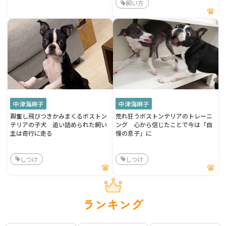
飼い方
中津海麻子
中津海麻子
興奮し飛びつきかみまくるボストン
荒れ狂うボストンテリアのトレーニ
テリアの子犬 追い詰められた飼い
ング 心から信じたことで今は「自
主は奇行に走る
慢の息子」に
しつけ
しつけ
ランキング