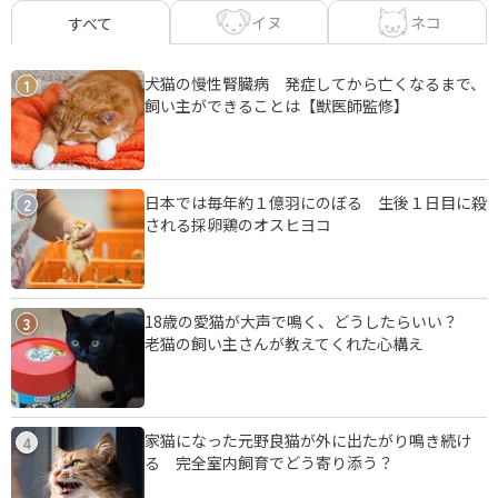
イヌ
ネコ
すべて
犬猫の慢性腎臓病 発症してから亡くなるまで、
1
飼い主ができることは【獣医師監修】
日本では毎年約１億羽にのぼる 生後１日目に殺
2
される採卵鶏のオスヒヨコ
18歳の愛猫が大声で鳴く、どうしたらいい？
3
老猫の飼い主さんが教えてくれた心構え
家猫になった元野良猫が外に出たがり鳴き続け
4
る 完全室内飼育でどう寄り添う？