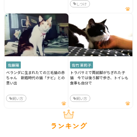
しつけ
佐藤陽
佐竹 茉莉子
ベランダに生まれたての三毛猫の赤
トラバサミで両前脚がちぎれた子
ちゃん 新婚時代の猫「チビ」との
猫 今では後ろ脚で歩き、トイレも
思い出
食事も自分で
飼い方
飼い方
ランキング