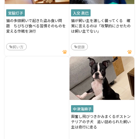
宮脇灯子
入交 眞巳
猫の多頭飼いで起きた盗み食い問
猫が飼い主を激しく襲ってくる 確
題 ちびちび食べる習慣そのものを
実に言えるのは「攻撃的にさせたの
変える作戦を決行
は飼い主でない」
飼い方
健康
中津海麻子
興奮し飛びつきかみまくるボストン
テリアの子犬 追い詰められた飼い
主は奇行に走る