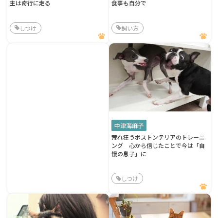
主は奇行に走る
食事も自分で
しつけ
飼い方
中津海麻子
荒れ狂うボストンテリアのトレーニ
ング 心から信じたことで今は「自
慢の息子」に
しつけ