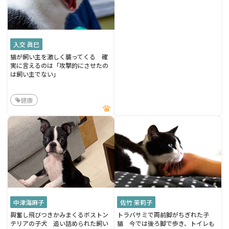
入交 眞巳
猫が飼い主を激しく襲ってくる 確
実に言えるのは「攻撃的にさせたの
は飼い主でない」
健康
中津海麻子
佐竹 茉莉子
興奮し飛びつきかみまくるボストン
トラバサミで両前脚がちぎれた子
テリアの子犬 追い詰められた飼い
猫 今では後ろ脚で歩き、トイレも