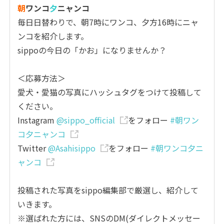
朝
ワンコ
夕
ニャンコ
毎日日替わりで、朝7時にワンコ、夕方16時にニャ
ンコを紹介します。
sippoの今日の「かお」になりませんか？
＜応募方法＞
愛犬・愛猫の写真にハッシュタグをつけて投稿して
ください。
Instagram
@sippo_official
をフォロー
#朝ワン
コ夕ニャンコ
Twitter
@Asahisippo
をフォロー
#朝ワンコ夕ニ
ャンコ
投稿された写真をsippo編集部で厳選し、紹介して
いきます。
※選ばれた方には、SNSのDM(ダイレクトメッセー