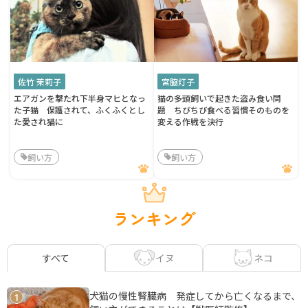
佐竹 茉莉子
宮脇灯子
エアガンを撃たれ下半身マヒとなっ
猫の多頭飼いで起きた盗み食い問
た子猫 保護されて、ふくふくとし
題 ちびちび食べる習慣そのものを
た愛され猫に
変える作戦を決行
飼い方
飼い方
ランキング
イヌ
ネコ
すべて
犬猫の慢性腎臓病 発症してから亡くなるまで、
1