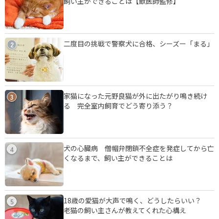
飼い主ができることは【獣医師監修】
二度目の挑戦で警察犬に合格、シーズー「まる」
2
家猫になった元野良猫が外に出たがり鳴き続け
3
る 完全室内飼育でどう寄り添う？
犬の心臓病 僧帽弁閉鎖不全症を発症してから亡
4
くなるまで、飼い主ができることは
18歳の愛猫が大声で鳴く、どうしたらいい？
5
老猫の飼い主さんが教えてくれた心構え