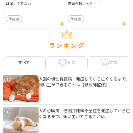
は飼い主でない」
奇跡が起こった
健康
健康
ランキング
イヌ
ネコ
すべて
犬猫の慢性腎臓病 発症してから亡くなるまで、
1
飼い主ができることは【獣医師監修】
犬の心臓病 僧帽弁閉鎖不全症を発症してから亡
2
くなるまで、飼い主ができることは