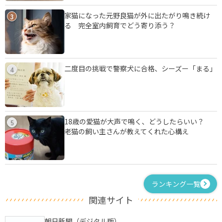
家猫になった元野良猫が外に出たがり鳴き続け
3
る 完全室内飼育でどう寄り添う？
二度目の挑戦で警察犬に合格、シーズー「まる」
4
18歳の愛猫が大声で鳴く、どうしたらいい？
5
老猫の飼い主さんが教えてくれた心構え
ランキング一覧
関連サイト
朝日新聞（デジタル版）