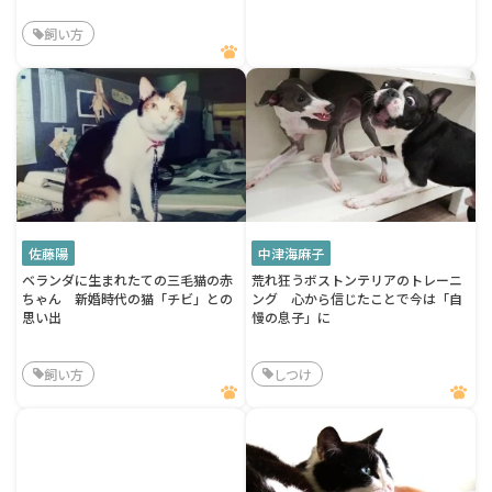
飼い方
佐藤陽
中津海麻子
ベランダに生まれたての三毛猫の赤
荒れ狂うボストンテリアのトレーニ
ちゃん 新婚時代の猫「チビ」との
ング 心から信じたことで今は「自
思い出
慢の息子」に
飼い方
しつけ