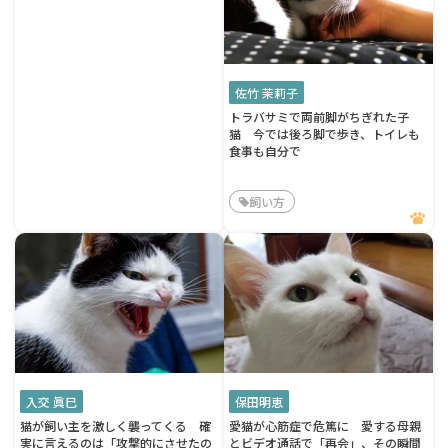
佐竹 茉莉子
トラバサミで両前脚がちぎれた子
猫 今では後ろ脚で歩き、トイレも
食事も自分で
飼い方
入交 眞巳
保田明恵
猫が飼い主を激しく襲ってくる 確
愛猫が心筋症で危篤に 愛する母親
実に言えるのは「攻撃的にさせたの
とビデオ通話で「再会」、その瞬間