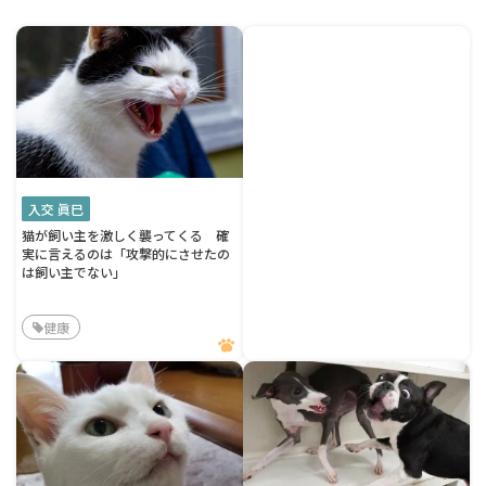
入交 眞巳
猫が飼い主を激しく襲ってくる 確
実に言えるのは「攻撃的にさせたの
は飼い主でない」
健康