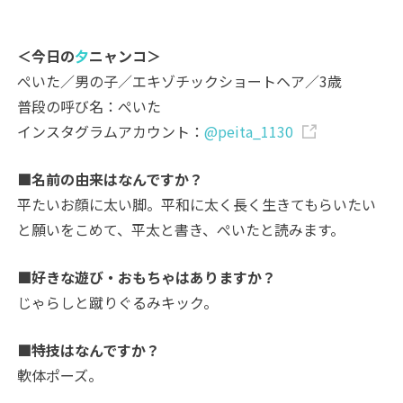
＜今日の
夕
ニャンコ＞
ぺいた／男の子／エキゾチックショートヘア／3歳
普段の呼び名：ぺいた
インスタグラムアカウント：
@peita_1130
■名前の由来はなんですか？
平たいお顔に太い脚。平和に太く長く生きてもらいたい
と願いをこめて、平太と書き、ぺいたと読みます。
■好きな遊び・おもちゃはありますか？
じゃらしと蹴りぐるみキック。
■特技はなんですか？
軟体ポーズ。