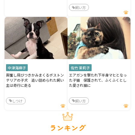
飼い方
中津海麻子
佐竹 茉莉子
興奮し飛びつきかみまくるボストン
エアガンを撃たれ下半身マヒとなっ
テリアの子犬 追い詰められた飼い
た子猫 保護されて、ふくふくとし
主は奇行に走る
た愛され猫に
しつけ
飼い方
ランキング