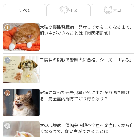
イヌ
ネコ
すべて
犬猫の慢性腎臓病 発症してから亡くなるまで、
1
飼い主ができることは【獣医師監修】
二度目の挑戦で警察犬に合格、シーズー「まる」
2
家猫になった元野良猫が外に出たがり鳴き続け
3
る 完全室内飼育でどう寄り添う？
犬の心臓病 僧帽弁閉鎖不全症を発症してから亡
4
くなるまで、飼い主ができることは