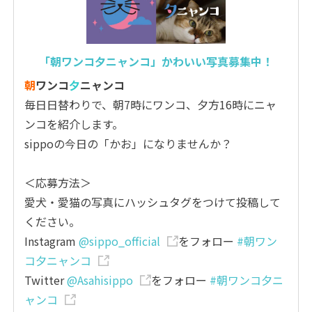
「朝ワンコ夕ニャンコ」かわいい写真募集中！
朝
ワンコ
夕
ニャンコ
毎日日替わりで、朝7時にワンコ、夕方16時にニャ
ンコを紹介します。
sippoの今日の「かお」になりませんか？
＜応募方法＞
愛犬・愛猫の写真にハッシュタグをつけて投稿して
ください。
Instagram
@sippo_official
をフォロー
#朝ワン
コ夕ニャンコ
Twitter
@Asahisippo
をフォロー
#朝ワンコ夕ニ
ャンコ