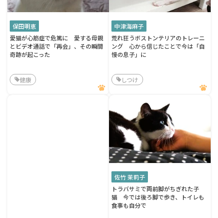
保田明恵
中津海麻子
愛猫が心筋症で危篤に 愛する母親
荒れ狂うボストンテリアのトレーニ
とビデオ通話で「再会」、その瞬間
ング 心から信じたことで今は「自
奇跡が起こった
慢の息子」に
健康
しつけ
佐竹 茉莉子
トラバサミで両前脚がちぎれた子
猫 今では後ろ脚で歩き、トイレも
食事も自分で