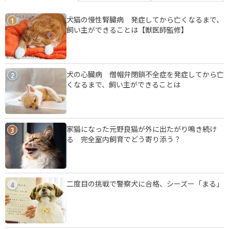
犬猫の慢性腎臓病 発症してから亡くなるまで、
1
飼い主ができることは【獣医師監修】
犬の心臓病 僧帽弁閉鎖不全症を発症してから亡
2
くなるまで、飼い主ができることは
家猫になった元野良猫が外に出たがり鳴き続け
3
る 完全室内飼育でどう寄り添う？
二度目の挑戦で警察犬に合格、シーズー「まる」
4