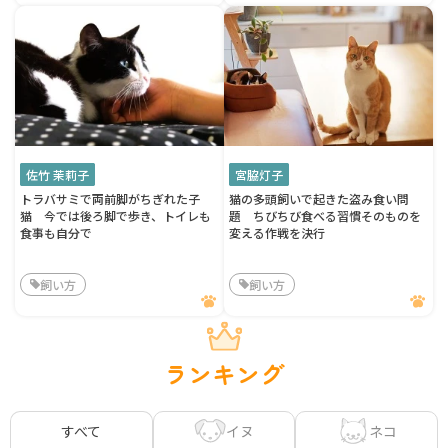
佐竹 茉莉子
宮脇灯子
トラバサミで両前脚がちぎれた子
猫の多頭飼いで起きた盗み食い問
猫 今では後ろ脚で歩き、トイレも
題 ちびちび食べる習慣そのものを
食事も自分で
変える作戦を決行
飼い方
飼い方
ランキング
イヌ
ネコ
すべて