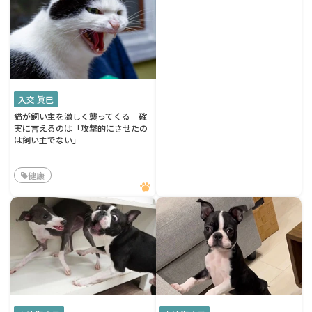
入交 眞巳
猫が飼い主を激しく襲ってくる 確
実に言えるのは「攻撃的にさせたの
は飼い主でない」
健康