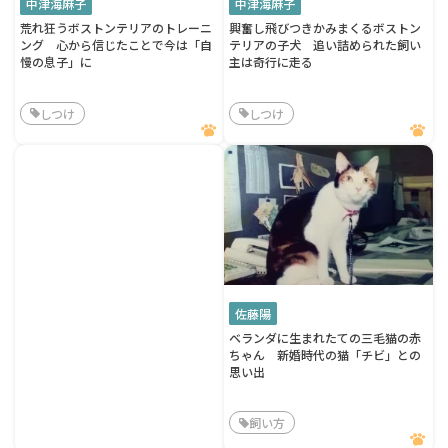
中津海麻子
中津海麻子
荒れ狂うボストンテリアのトレーニ
興奮し飛びつきかみまくるボストン
ング 心から信じたことで今は「自
テリアの子犬 追い詰められた飼い
慢の息子」に
主は奇行に走る
しつけ
しつけ
佐藤陽
ベランダに生まれたての三毛猫の赤
ちゃん 新婚時代の猫「チビ」との
思い出
飼い方