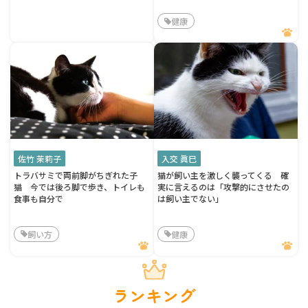
健康
佐竹 茉莉子
入交 眞巳
トラバサミで両前脚がちぎれた子
猫が飼い主を激しく襲ってくる 確
猫 今では後ろ脚で歩き、トイレも
実に言えるのは「攻撃的にさせたの
食事も自分で
は飼い主でない」
飼い方
健康
ランキング