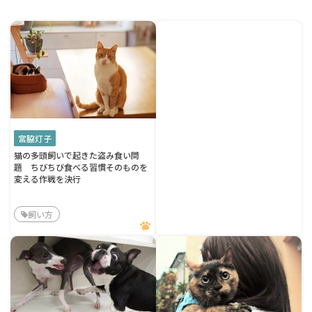
宮脇灯子
猫の多頭飼いで起きた盗み食い問
題 ちびちび食べる習慣そのものを
変える作戦を決行
飼い方