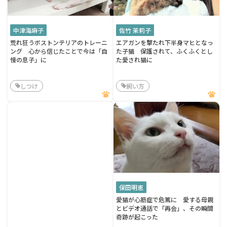
中津海麻子
佐竹 茉莉子
荒れ狂うボストンテリアのトレーニ
エアガンを撃たれ下半身マヒとなっ
ング 心から信じたことで今は「自
た子猫 保護されて、ふくふくとし
慢の息子」に
た愛され猫に
しつけ
飼い方
保田明恵
愛猫が心筋症で危篤に 愛する母親
とビデオ通話で「再会」、その瞬間
奇跡が起こった