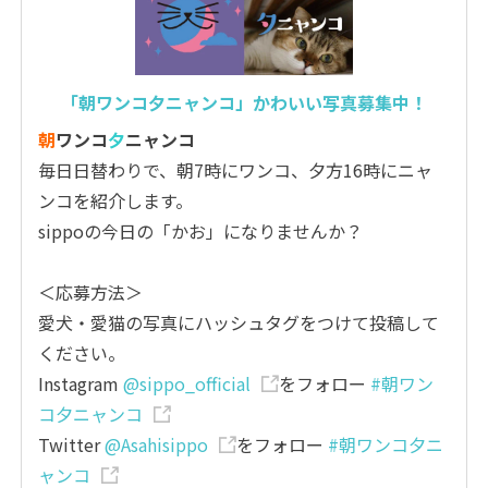
「朝ワンコ夕ニャンコ」かわいい写真募集中！
朝
ワンコ
夕
ニャンコ
毎日日替わりで、朝7時にワンコ、夕方16時にニャ
ンコを紹介します。
sippoの今日の「かお」になりませんか？
＜応募方法＞
愛犬・愛猫の写真にハッシュタグをつけて投稿して
ください。
Instagram
@sippo_official
をフォロー
#朝ワン
コ夕ニャンコ
Twitter
@Asahisippo
をフォロー
#朝ワンコ夕ニ
ャンコ