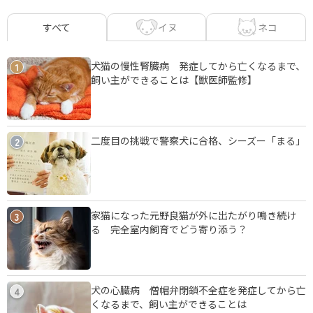
イヌ
ネコ
すべて
犬猫の慢性腎臓病 発症してから亡くなるまで、
1
飼い主ができることは【獣医師監修】
二度目の挑戦で警察犬に合格、シーズー「まる」
2
家猫になった元野良猫が外に出たがり鳴き続け
3
る 完全室内飼育でどう寄り添う？
犬の心臓病 僧帽弁閉鎖不全症を発症してから亡
4
くなるまで、飼い主ができることは