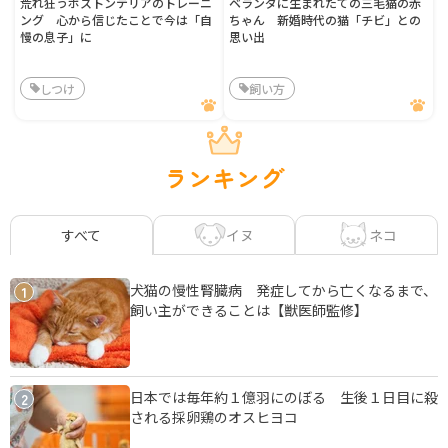
荒れ狂うボストンテリアのトレーニ
ベランダに生まれたての三毛猫の赤
ング 心から信じたことで今は「自
ちゃん 新婚時代の猫「チビ」との
慢の息子」に
思い出
しつけ
飼い方
ランキング
イヌ
ネコ
すべて
犬猫の慢性腎臓病 発症してから亡くなるまで、
1
飼い主ができることは【獣医師監修】
日本では毎年約１億羽にのぼる 生後１日目に殺
2
される採卵鶏のオスヒヨコ