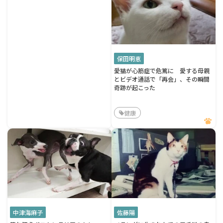
保田明恵
愛猫が心筋症で危篤に 愛する母親
とビデオ通話で「再会」、その瞬間
奇跡が起こった
健康
中津海麻子
佐藤陽