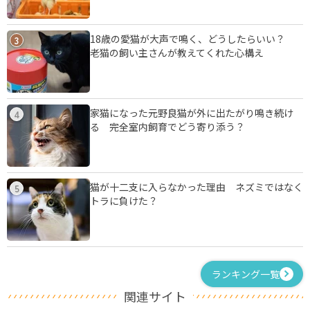
18歳の愛猫が大声で鳴く、どうしたらいい？
3
老猫の飼い主さんが教えてくれた心構え
家猫になった元野良猫が外に出たがり鳴き続け
4
る 完全室内飼育でどう寄り添う？
猫が十二支に入らなかった理由 ネズミではなく
5
トラに負けた？
ランキング一覧
関連サイト