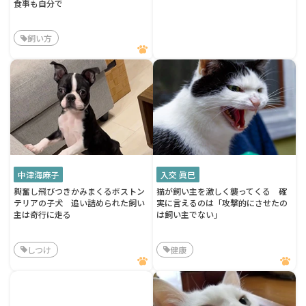
食事も自分で
飼い方
中津海麻子
入交 眞巳
興奮し飛びつきかみまくるボストン
猫が飼い主を激しく襲ってくる 確
テリアの子犬 追い詰められた飼い
実に言えるのは「攻撃的にさせたの
主は奇行に走る
は飼い主でない」
しつけ
健康