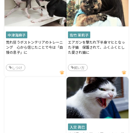
中津海麻子
佐竹 茉莉子
荒れ狂うボストンテリアのトレーニ
エアガンを撃たれ下半身マヒとなっ
ング 心から信じたことで今は「自
た子猫 保護されて、ふくふくとし
慢の息子」に
た愛され猫に
しつけ
飼い方
入交 眞巳