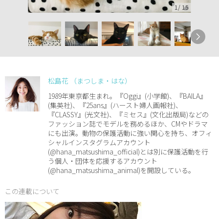
1
/
15
松島花 （まつしま・はな）
1989年東京都生まれ。『Oggi』(小学館)、『BAILA』
(集英社)、『25ans』(ハースト婦人画報社)、
『CLASSY』(光文社)、『ミセス』(文化出版局)などの
ファッション誌でモデルを務めるほか、CMやドラマ
にも出演。動物の保護活動に強い関心を持ち、オフィ
シャルインスタグラムアカウント
(@hana_matsushima_official)とは別に保護活動を行
う個人・団体を応援するアカウント
(@hana_matsushima_animal)を開設している。
この連載について