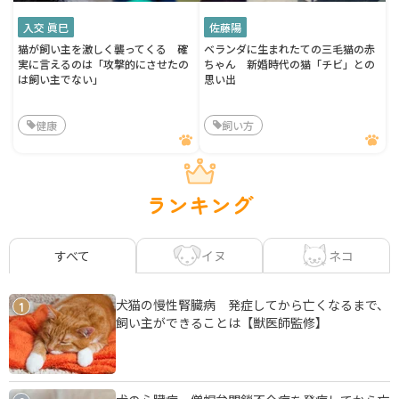
入交 眞巳
佐藤陽
猫が飼い主を激しく襲ってくる 確
ベランダに生まれたての三毛猫の赤
実に言えるのは「攻撃的にさせたの
ちゃん 新婚時代の猫「チビ」との
は飼い主でない」
思い出
健康
飼い方
ランキング
イヌ
ネコ
すべて
犬猫の慢性腎臓病 発症してから亡くなるまで、
1
飼い主ができることは【獣医師監修】