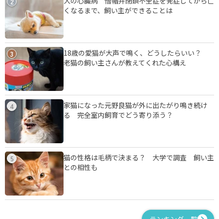
犬の心臓病 僧帽弁閉鎖不全症を発症してから亡
2
くなるまで、飼い主ができることは
18歳の愛猫が大声で鳴く、どうしたらいい？
3
老猫の飼い主さんが教えてくれた心構え
家猫になった元野良猫が外に出たがり鳴き続け
4
る 完全室内飼育でどう寄り添う？
猫の性格は毛柄で決まる？ 大学で調査 飼い主
5
との相性も
ランキング一覧