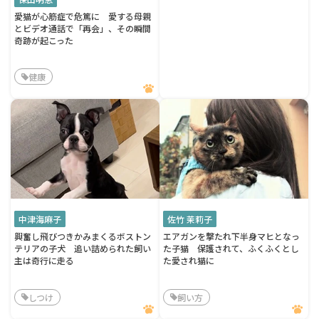
愛猫が心筋症で危篤に 愛する母親
とビデオ通話で「再会」、その瞬間
奇跡が起こった
健康
中津海麻子
佐竹 茉莉子
興奮し飛びつきかみまくるボストン
エアガンを撃たれ下半身マヒとなっ
テリアの子犬 追い詰められた飼い
た子猫 保護されて、ふくふくとし
主は奇行に走る
た愛され猫に
しつけ
飼い方