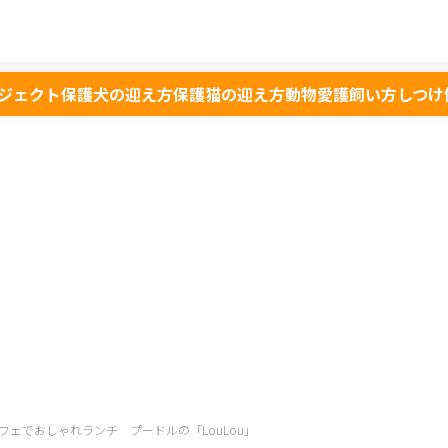
ジェクト
保護犬の迎え方
保護猫の迎え方
動物愛護
飼い方
しつけ
フェでおしゃれランチ プードルの「LouLou」