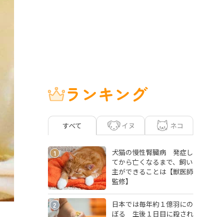
ランキング
イヌ
ネコ
すべて
犬猫の慢性腎臓病 発症し
1
てから亡くなるまで、飼い
主ができることは【獣医師
監修】
日本では毎年約１億羽にの
2
ぼる 生後１日目に殺され