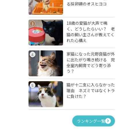
る採卵鶏のオスヒヨコ
18歳の愛猫が大声で鳴
3
く、どうしたらいい？ 老
猫の飼い主さんが教えてく
れた心構え
家猫になった元野良猫が外
4
に出たがり鳴き続ける 完
全室内飼育でどう寄り添
う？
猫が十二支に入らなかった
5
理由 ネズミではなくトラ
に負けた？
ランキング一覧