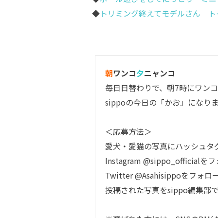
◆
トリミング終えてモデルさん ト
朝
ワンコ
夕
ニャンコ
毎日日替わりで、朝7時にワンコ
sippoの今日の「かお」になり
＜応募方法＞
愛犬・愛猫の写真にハッシュタ
Instagram
@sippo_official
をフ
Twitter
@Asahisippo
をフォロ
投稿された写真をsippo編集