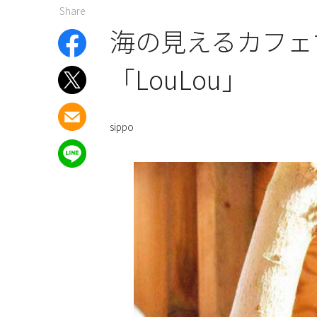
Share
海の見えるカフェ
「LouLou」
sippo