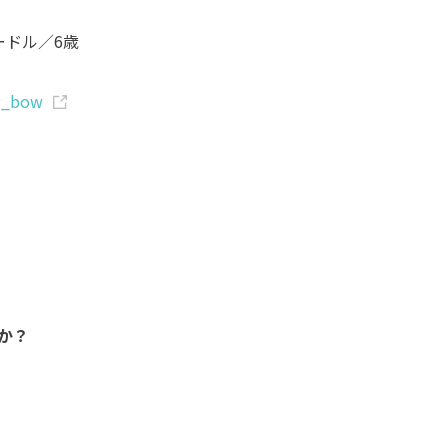
ードル／6歳
_bow
か？