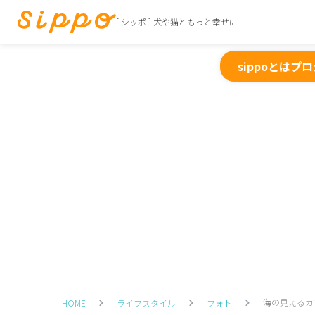
[ シッポ ] 犬や猫ともっと幸せに
sippoとは
プロ
海の見えるカ
HOME
ライフスタイル
フォト