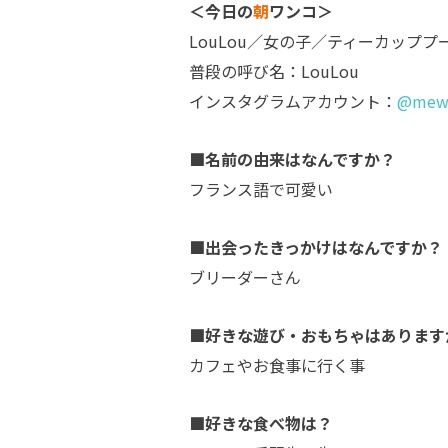
＜今日の
朝
ワンコ＞
LouLou／女の子／ティーカッププ
普段の呼び名：LouLou
インスタグラムアカウント：
@mew
■名前の由来はなんですか？
フランス語で可愛い
■出会ったきっかけはなんですか？
ブリーダーさん
■好きな遊び・おもちゃはあります
カフェやお食事に行く事
■好きな食べ物は？