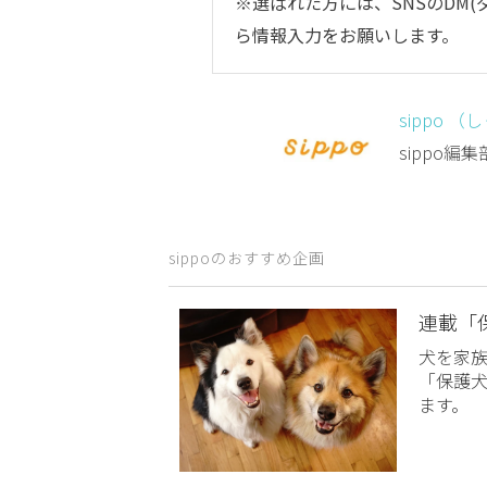
※選ばれた方には、SNSのDM
ら情報入力をお願いします。
sippo （
sippo
sippoのおすすめ企画
連載「
犬を家
「保護
ます。