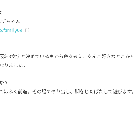
歳
んずちゃん
.family09
仮名3文字と決めている事から色々考え、あんこ好きなとこか
なりました。
か？
てほふく前進。その場でやり出し、脚をじたばたして遊びます