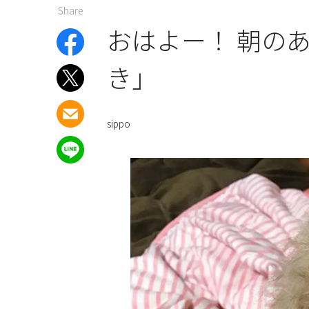
Share
おはよー！ 朝の
き」
sippo