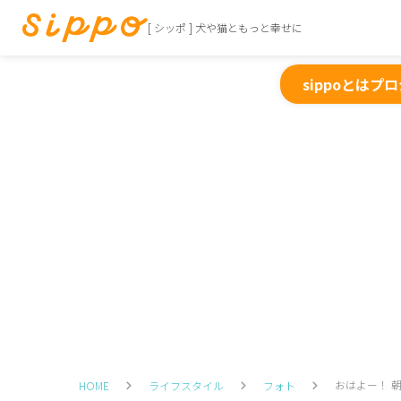
[ シッポ ] 犬や猫ともっと幸せに
sippoとは
プロ
おはよー！ 
HOME
ライフスタイル
フォト