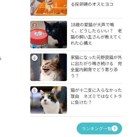
る採卵鶏のオスヒヨコ
18歳の愛猫が大声で鳴
3
く、どうしたらいい？ 老
猫の飼い主さんが教えてく
れた心構え
家猫になった元野良猫が外
ら
4
に出たがり鳴き続ける 完
全室内飼育でどう寄り添
う？
猫が十二支に入らなかった
5
。
理由 ネズミではなくトラ
に負けた？
ランキング一覧