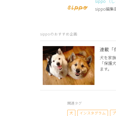
sippo （
sippo
sippoのおすすめ企画
連載「
犬を家
「保護
ます。
関連タグ
犬
インスタグラム
プ