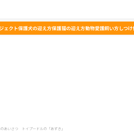
ジェクト
保護犬の迎え方
保護猫の迎え方
動物愛護
飼い方
しつけ
朝のあいさつ トイプードルの「あずき」