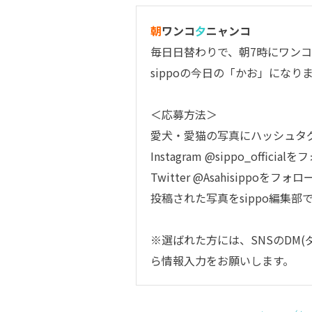
朝
ワンコ
夕
ニャンコ
毎日日替わりで、朝7時にワンコ
sippoの今日の「かお」になり
＜応募方法＞
愛犬・愛猫の写真にハッシュタ
Instagram
@sippo_official
をフ
Twitter
@Asahisippo
をフォロ
投稿された写真をsippo編集
※選ばれた方には、SNSのDM
ら情報入力をお願いします。