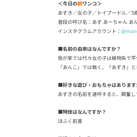
＜今日の
朝
ワンコ＞
あずき／女の子／トイプードル／5
普段の呼び名：あず あーちゃん あ
インスタグラムアカウント：
@marie
■名前の由来はなんですか？
我が家では代々女の子は植物系で平
「あんこ」では無く、「あずき」と
■好きな遊び・おもちゃはあります
あずきの名前を連呼すると、興奮し
■特技はなんですか？
ほふく前進