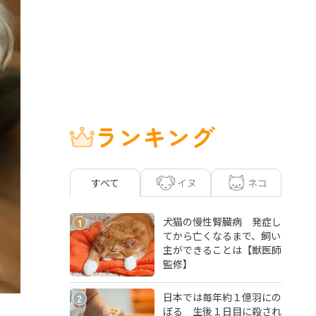
ランキング
イヌ
ネコ
すべて
犬猫の慢性腎臓病 発症し
1
てから亡くなるまで、飼い
主ができることは【獣医師
監修】
日本では毎年約１億羽にの
2
ぼる 生後１日目に殺され