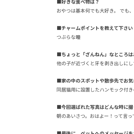
■好きな食べ物は？
おやつは基本何でも大好き。 でも
■チャームポイントを教えて下さい
つぶらな瞳
■ちょっと「ざんねん」なところは
他の子が近づくと牙を剥き出しにし
■家の中のスポットや散歩先でお気
同居猫用に設置したハンモック付き
■今回選ばれた写真はどんな時に撮
朝のあいさつ。おはよー！って言っ
■最後に、ペットへのメッセージを