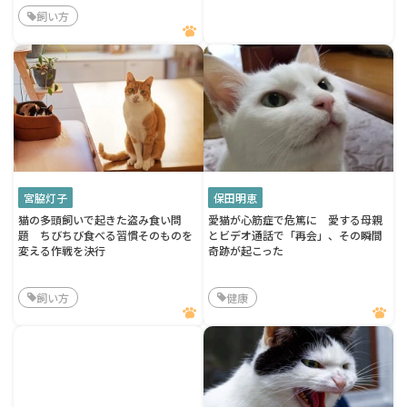
飼い方
宮脇灯子
保田明恵
猫の多頭飼いで起きた盗み食い問
愛猫が心筋症で危篤に 愛する母親
題 ちびちび食べる習慣そのものを
とビデオ通話で「再会」、その瞬間
変える作戦を決行
奇跡が起こった
飼い方
健康