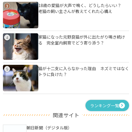
18歳の愛猫が大声で鳴く、どうしたらいい？
3
老猫の飼い主さんが教えてくれた心構え
家猫になった元野良猫が外に出たがり鳴き続け
4
る 完全室内飼育でどう寄り添う？
猫が十二支に入らなかった理由 ネズミではなく
5
トラに負けた？
ランキング一覧
関連サイト
朝日新聞（デジタル版）