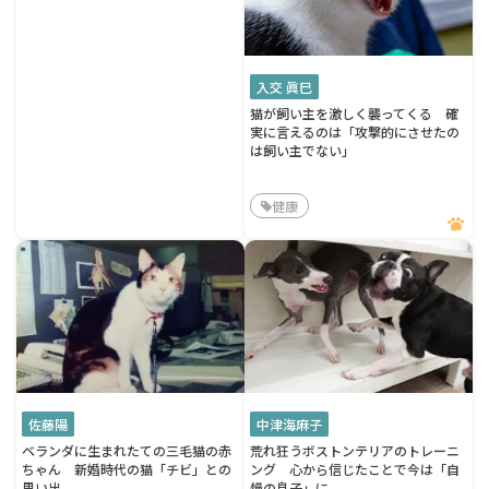
入交 眞巳
猫が飼い主を激しく襲ってくる 確
実に言えるのは「攻撃的にさせたの
は飼い主でない」
健康
佐藤陽
中津海麻子
ベランダに生まれたての三毛猫の赤
荒れ狂うボストンテリアのトレーニ
ちゃん 新婚時代の猫「チビ」との
ング 心から信じたことで今は「自
思い出
慢の息子」に