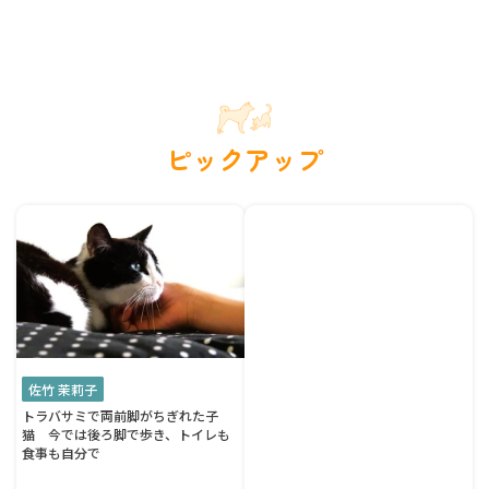
ピックアップ
佐竹 茉莉子
トラバサミで両前脚がちぎれた子
猫 今では後ろ脚で歩き、トイレも
食事も自分で