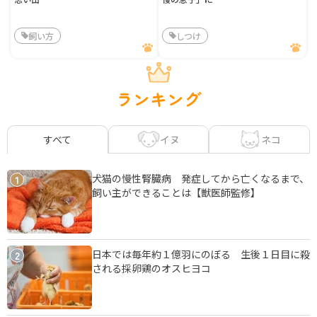
飼い方
しつけ
ランキング
イヌ
ネコ
すべて
犬猫の慢性腎臓病 発症してから亡くなるまで、
1
飼い主ができることは【獣医師監修】
日本では毎年約１億羽にのぼる 生後１日目に殺
2
される採卵鶏のオスヒヨコ