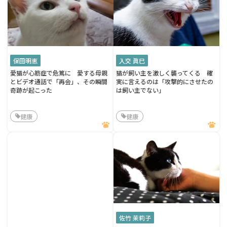
保田明恵
入交 眞巳
愛猫が心筋症で危篤に 愛する母親
猫が飼い主を激しく襲ってくる 確
とビデオ通話で「再会」、その瞬間
実に言えるのは「攻撃的にさせたの
奇跡が起こった
は飼い主でない」
健康
健康
佐竹 茉莉子