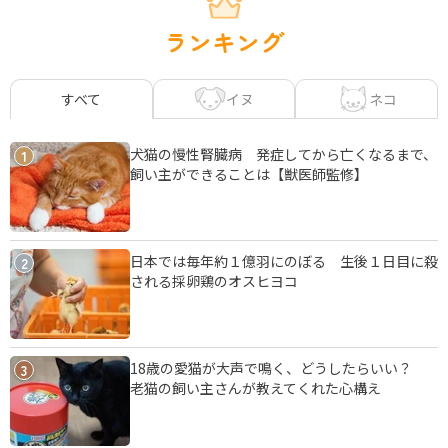
ランキング
イヌ
ネコ
すべて
犬猫の慢性腎臓病 発症してから亡くなるまで、
1
飼い主ができることは【獣医師監修】
日本では毎年約１億羽にのぼる 生後１日目に殺
2
される採卵鶏のオスヒヨコ
18歳の愛猫が大声で鳴く、どうしたらいい？
3
老猫の飼い主さんが教えてくれた心構え