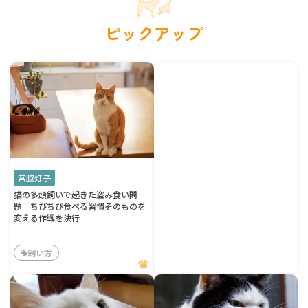
ピックアップ
宮脇灯子
猫の多頭飼いで起きた盗み食い問
題 ちびちび食べる習慣そのものを
変える作戦を決行
飼い方