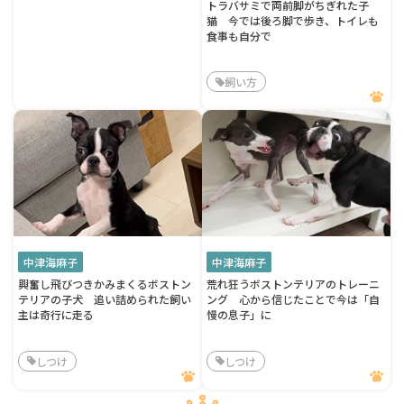
トラバサミで両前脚がちぎれた子
猫 今では後ろ脚で歩き、トイレも
食事も自分で
飼い方
中津海麻子
中津海麻子
興奮し飛びつきかみまくるボストン
荒れ狂うボストンテリアのトレーニ
テリアの子犬 追い詰められた飼い
ング 心から信じたことで今は「自
主は奇行に走る
慢の息子」に
しつけ
しつけ