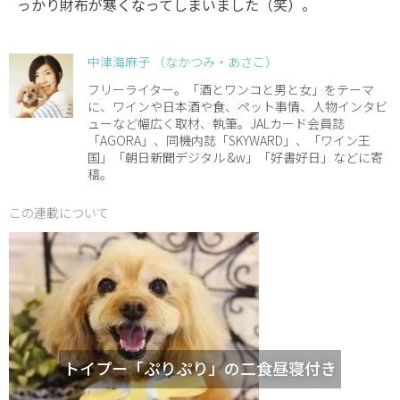
っかり財布が寒くなってしまいました（笑）。
中津海麻子 （なかつみ・あさこ）
フリーライター。「酒とワンコと男と女」をテーマ
に、ワインや日本酒や食、ペット事情、人物インタビ
ューなど幅広く取材、執筆。JALカード会員誌
「AGORA」、同機内誌「SKYWARD」、「ワイン王
国」「朝日新聞デジタル &w」「好書好日」などに寄
稿。
この連載について
トイプー「ぷりぷり」の二食昼寝付き