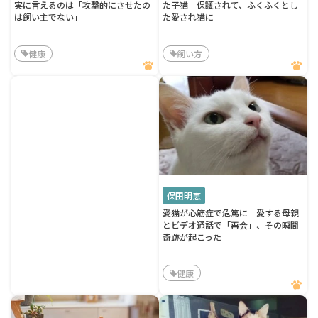
実に言えるのは「攻撃的にさせたの
た子猫 保護されて、ふくふくとし
は飼い主でない」
た愛され猫に
健康
飼い方
保田明恵
愛猫が心筋症で危篤に 愛する母親
とビデオ通話で「再会」、その瞬間
奇跡が起こった
健康