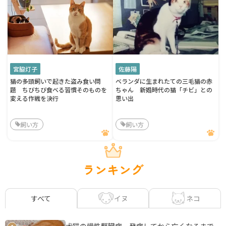
宮脇灯子
佐藤陽
猫の多頭飼いで起きた盗み食い問
ベランダに生まれたての三毛猫の赤
題 ちびちび食べる習慣そのものを
ちゃん 新婚時代の猫「チビ」との
変える作戦を決行
思い出
飼い方
飼い方
ランキング
イヌ
ネコ
すべて
犬猫の慢性腎臓病 発症してから亡くなるまで、