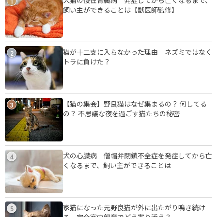
1
飼い主ができることは【獣医師監修】
猫が十二支に入らなかった理由 ネズミではなく
2
トラに負けた？
【猫の集会】野良猫はなぜ集まるの？ 何してる
3
の？ 不思議な夜を過ごす猫たちの秘密
犬の心臓病 僧帽弁閉鎖不全症を発症してから亡
4
くなるまで、飼い主ができることは
家猫になった元野良猫が外に出たがり鳴き続け
5
る 完全室内飼育でどう寄り添う？