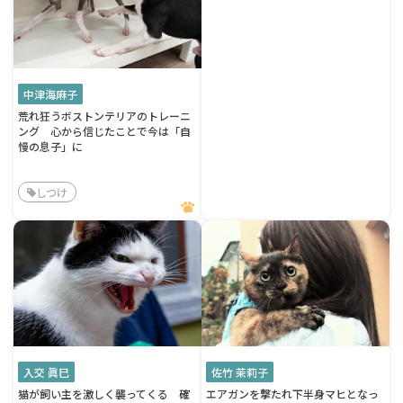
中津海麻子
荒れ狂うボストンテリアのトレーニ
ング 心から信じたことで今は「自
慢の息子」に
しつけ
入交 眞巳
佐竹 茉莉子
猫が飼い主を激しく襲ってくる 確
エアガンを撃たれ下半身マヒとなっ