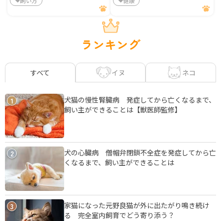
飼い方
健康
ランキング
イヌ
ネコ
すべて
犬猫の慢性腎臓病 発症してから亡くなるまで、
1
飼い主ができることは【獣医師監修】
犬の心臓病 僧帽弁閉鎖不全症を発症してから亡
2
くなるまで、飼い主ができることは
家猫になった元野良猫が外に出たがり鳴き続け
3
る 完全室内飼育でどう寄り添う？