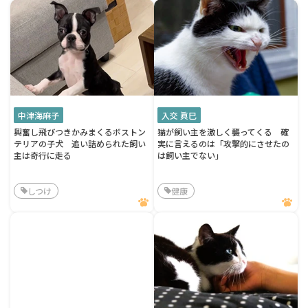
中津海麻子
入交 眞巳
興奮し飛びつきかみまくるボストン
猫が飼い主を激しく襲ってくる 確
テリアの子犬 追い詰められた飼い
実に言えるのは「攻撃的にさせたの
主は奇行に走る
は飼い主でない」
しつけ
健康