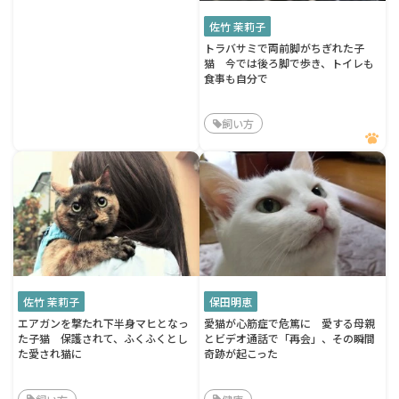
佐竹 茉莉子
トラバサミで両前脚がちぎれた子
猫 今では後ろ脚で歩き、トイレも
食事も自分で
飼い方
佐竹 茉莉子
保田明恵
エアガンを撃たれ下半身マヒとなっ
愛猫が心筋症で危篤に 愛する母親
た子猫 保護されて、ふくふくとし
とビデオ通話で「再会」、その瞬間
た愛され猫に
奇跡が起こった