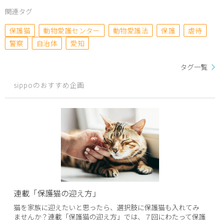
関連タグ
保護猫
動物愛護センター
動物愛護法
保護
虐待
警察
自治体
愛知
タグ一覧
sippoのおすすめ企画
連載「保護猫の迎え方」
猫を家族に迎えたいと思ったら、選択肢に保護猫も入れてみ
ませんか？連載「保護猫の迎え方」では、７回にわたって保護