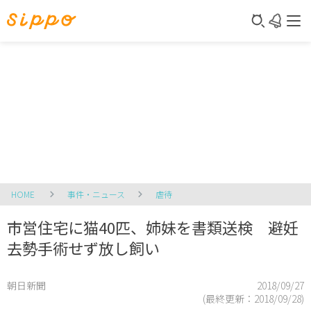
HOME
事件・ニュース
虐待
市営住宅に猫40匹、姉妹を書類送検 避妊
去勢手術せず放し飼い
朝日新聞
2018/09/27
(最終更新：
2018/09/28
)