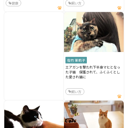
健康
飼い方
佐竹 茉莉子
エアガンを撃たれ下半身マヒとなっ
た子猫 保護されて、ふくふくとし
た愛され猫に
飼い方