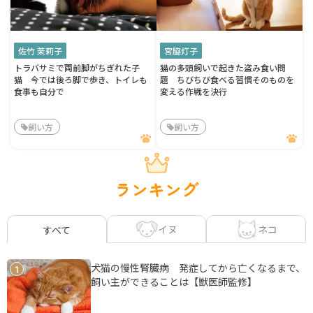
佐竹 茉莉子
宮脇灯子
トラバサミで両前脚がちぎれた子
猫の多頭飼いで起きた盗み食い問
猫 今では後ろ脚で歩き、トイレも
題 ちびちび食べる習慣そのものを
食事も自分で
変える作戦を決行
飼い方
飼い方
ランキング
イヌ
ネコ
すべて
犬猫の慢性腎臓病 発症してから亡くなるまで、
1
飼い主ができることは【獣医師監修】