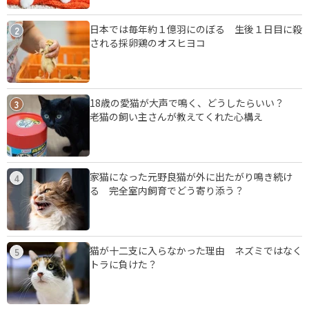
日本では毎年約１億羽にのぼる 生後１日目に殺
2
される採卵鶏のオスヒヨコ
18歳の愛猫が大声で鳴く、どうしたらいい？
3
老猫の飼い主さんが教えてくれた心構え
家猫になった元野良猫が外に出たがり鳴き続け
4
る 完全室内飼育でどう寄り添う？
猫が十二支に入らなかった理由 ネズミではなく
5
トラに負けた？