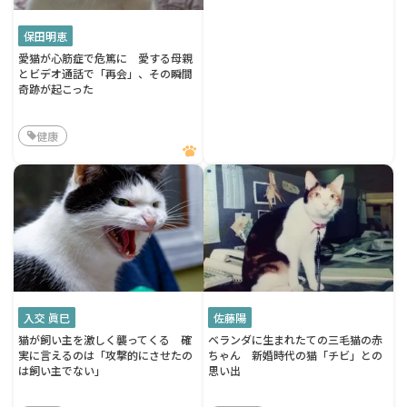
保田明恵
愛猫が心筋症で危篤に 愛する母親
とビデオ通話で「再会」、その瞬間
奇跡が起こった
健康
入交 眞巳
佐藤陽
猫が飼い主を激しく襲ってくる 確
ベランダに生まれたての三毛猫の赤
実に言えるのは「攻撃的にさせたの
ちゃん 新婚時代の猫「チビ」との
は飼い主でない」
思い出