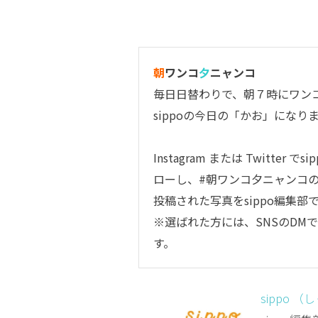
朝
ワンコ
夕
ニャンコ
毎日日替わりで、朝７時にワン
sippoの今日の「かお」になり
Instagram または Twitter 
ローし、#朝ワンコ夕ニャンコ
投稿された写真をsippo編集
※選ばれた方には、SNSのDM
す。
sippo （