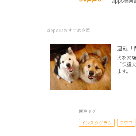
sippo
sippoのおすすめ企画
連載「
犬を家
「保護
ます。
関連タグ
インスタグラム
チワワ