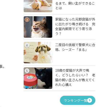
るまで、飼い主ができるこ
とは
家猫になった元野良猫が外
3
に出たがり鳴き続ける 完
全室内飼育でどう寄り添
う？
二度目の挑戦で警察犬に合
4
格、シーズー「まる」
事。
18歳の愛猫が大声で鳴
5
く、どうしたらいい？ 老
猫の飼い主さんが教えてく
れた心構え
ランキング一覧