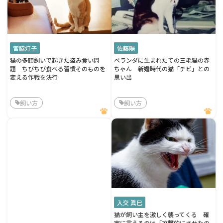
宮脇灯子
佐藤陽
猫の多頭飼いで起きた盗み食い問
ベランダに生まれたての三毛猫の赤
題 ちびちび食べる習慣そのものを
ちゃん 新婚時代の猫「チビ」との
変える作戦を決行
思い出
飼い方
飼い方
入交 眞巳
猫が飼い主を激しく襲ってくる 確
実に言えるのは「攻撃的にさせたの