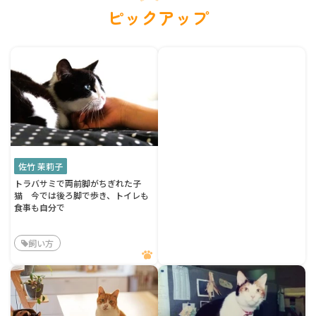
ピックアップ
佐竹 茉莉子
トラバサミで両前脚がちぎれた子
猫 今では後ろ脚で歩き、トイレも
食事も自分で
飼い方