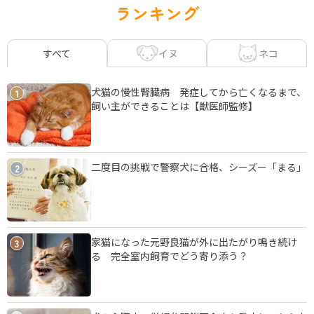
ランキング
イヌ
ネコ
すべて
犬猫の慢性腎臓病 発症してから亡くなるまで、
1
飼い主ができることは【獣医師監修】
二度目の挑戦で警察犬に合格、シーズー「まる」
2
家猫になった元野良猫が外に出たがり鳴き続け
3
る 完全室内飼育でどう寄り添う？