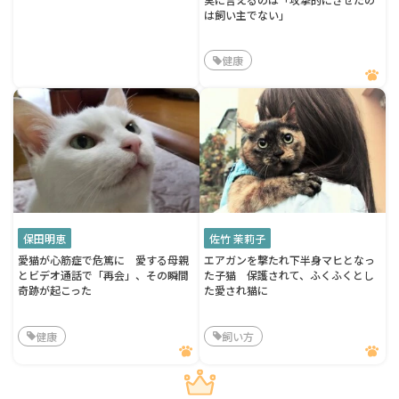
は飼い主でない」
健康
保田明恵
佐竹 茉莉子
愛猫が心筋症で危篤に 愛する母親
エアガンを撃たれ下半身マヒとなっ
とビデオ通話で「再会」、その瞬間
た子猫 保護されて、ふくふくとし
奇跡が起こった
た愛され猫に
健康
飼い方