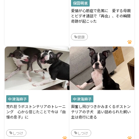
保田明恵
愛猫が心筋症で危篤に 愛する母親
とビデオ通話で「再会」、その瞬間
奇跡が起こった
健康
中津海麻子
中津海麻子
荒れ狂うボストンテリアのトレーニ
興奮し飛びつきかみまくるボストン
ング 心から信じたことで今は「自
テリアの子犬 追い詰められた飼い
慢の息子」に
主は奇行に走る
しつけ
しつけ