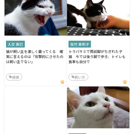
入交 眞巳
佐竹 茉莉子
猫が飼い主を激しく襲ってくる 確
トラバサミで両前脚がちぎれた子
実に言えるのは「攻撃的にさせたの
猫 今では後ろ脚で歩き、トイレも
は飼い主でない」
食事も自分で
健康
飼い方