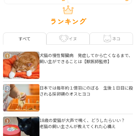
ランキング
イヌ
ネコ
すべて
犬猫の慢性腎臓病 発症してから亡くなるまで、
1
飼い主ができることは【獣医師監修】
日本では毎年約１億羽にのぼる 生後１日目に殺
2
される採卵鶏のオスヒヨコ
18歳の愛猫が大声で鳴く、どうしたらいい？
3
老猫の飼い主さんが教えてくれた心構え