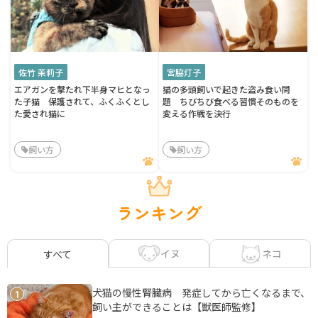
佐竹 茉莉子
宮脇灯子
エアガンを撃たれ下半身マヒとなっ
猫の多頭飼いで起きた盗み食い問
た子猫 保護されて、ふくふくとし
題 ちびちび食べる習慣そのものを
た愛され猫に
変える作戦を決行
飼い方
飼い方
ランキング
イヌ
ネコ
すべて
犬猫の慢性腎臓病 発症してから亡くなるまで、
1
飼い主ができることは【獣医師監修】