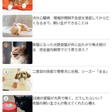
犬の心臓病 僧帽弁閉鎖不全症を発症してから亡
2
くなるまで、飼い主ができることは
家猫になった元野良猫が外に出たがり鳴き続け
3
る 完全室内飼育でどう寄り添う？
二度目の挑戦で警察犬に合格、シーズー「まる」
4
18歳の愛猫が大声で鳴く、どうしたらいい？
5
老猫の飼い主さんが教えてくれた心構え