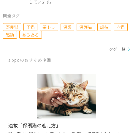
しています。
関連タグ
野良猫
子猫
茶トラ
保護
保護猫
虐待
老猫
感動
あるある
タグ一覧
sippoのおすすめ企画
連載「保護猫の迎え方」