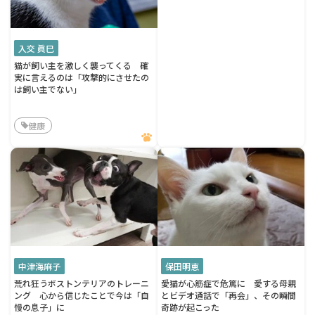
入交 眞巳
猫が飼い主を激しく襲ってくる 確
実に言えるのは「攻撃的にさせたの
は飼い主でない」
健康
中津海麻子
保田明恵
荒れ狂うボストンテリアのトレーニ
愛猫が心筋症で危篤に 愛する母親
ング 心から信じたことで今は「自
とビデオ通話で「再会」、その瞬間
慢の息子」に
奇跡が起こった