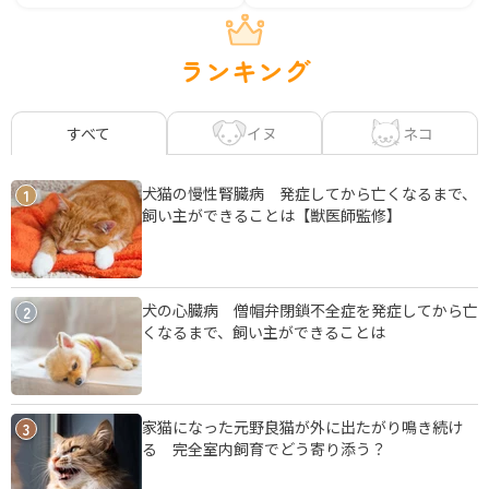
ランキング
イヌ
ネコ
すべて
犬猫の慢性腎臓病 発症してから亡くなるまで、
1
飼い主ができることは【獣医師監修】
犬の心臓病 僧帽弁閉鎖不全症を発症してから亡
2
くなるまで、飼い主ができることは
家猫になった元野良猫が外に出たがり鳴き続け
3
る 完全室内飼育でどう寄り添う？