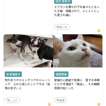
佐竹 茉莉子
エアガンを撃たれ下半身マヒとなっ
た子猫 保護されて、ふくふくとし
た愛され猫に
飼い方
中津海麻子
保田明恵
荒れ狂うボストンテリアのトレーニ
愛猫が心筋症で危篤に 愛する母親
ング 心から信じたことで今は「自
とビデオ通話で「再会」、その瞬間
慢の息子」に
奇跡が起こった
しつけ
健康