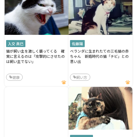
入交 眞巳
佐藤陽
猫が飼い主を激しく襲ってくる 確
ベランダに生まれたての三毛猫の赤
実に言えるのは「攻撃的にさせたの
ちゃん 新婚時代の猫「チビ」との
は飼い主でない」
思い出
健康
飼い方