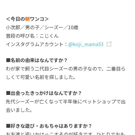
＜今日の
朝
ワンコ＞
小次郎／男の子／シーズー／10歳
普段の呼び名：こじくん
インスタグラムアカウント：
@koji_mama53
■名前の由来はなんですか？
わが家で飼う二代目シーズーの男の子なので、二番目ら
しくて可愛い名前を探しました｡
■出会ったきっかけはなんですか？
先代シーズーが亡くなって半年後にペットショップで出
会いました｡
■好きな遊び・おもちゃはありますか？
お友達と追いかけっこするのが好きです｡ ひとりでおも