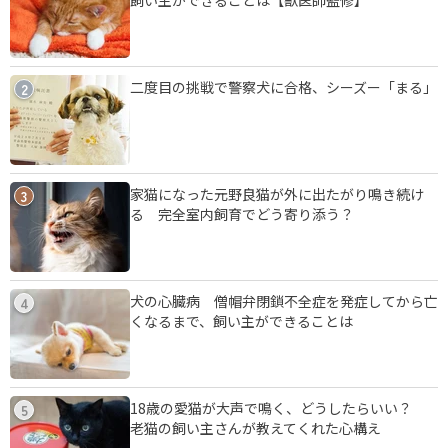
二度目の挑戦で警察犬に合格、シーズー「まる」
2
家猫になった元野良猫が外に出たがり鳴き続け
3
る 完全室内飼育でどう寄り添う？
犬の心臓病 僧帽弁閉鎖不全症を発症してから亡
4
くなるまで、飼い主ができることは
18歳の愛猫が大声で鳴く、どうしたらいい？
5
老猫の飼い主さんが教えてくれた心構え