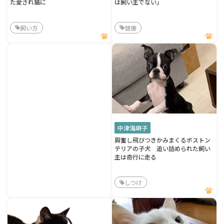
た愛され猫に
は飼い主でない」
飼い方
健康
中津海麻子
興奮し飛びつきかみまくるボストン
テリアの子犬 追い詰められた飼い
主は奇行に走る
しつけ