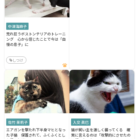
中津海麻子
荒れ狂うボストンテリアのトレーニ
ング 心から信じたことで今は「自
慢の息子」に
しつけ
佐竹 茉莉子
入交 眞巳
エアガンを撃たれ下半身マヒとなっ
猫が飼い主を激しく襲ってくる 確
た子猫 保護されて、ふくふくとし
実に言えるのは「攻撃的にさせたの