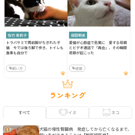
佐竹 茉莉子
保田明恵
トラバサミで両前脚がちぎれた子
愛猫が心筋症で危篤に 愛する母親
猫 今では後ろ脚で歩き、トイレも
とビデオ通話で「再会」、その瞬間
食事も自分で
奇跡が起こった
飼い方
健康
ランキング
イヌ
ネコ
すべて
犬猫の慢性腎臓病 発症してから亡くなるまで、
1
飼い主ができることは【獣医師監修】