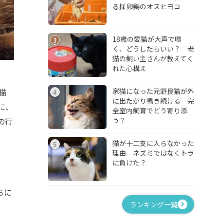
る採卵鶏のオスヒヨコ
18歳の愛猫が大声で鳴
3
く、どうしたらいい？ 老
猫の飼い主さんが教えてく
れた心構え
家猫になった元野良猫が外
猫
4
に出たがり鳴き続ける 完
に、
全室内飼育でどう寄り添
う？
の行
猫が十二支に入らなかった
5
理由 ネズミではなくトラ
に負けた？
ちに
ランキング一覧