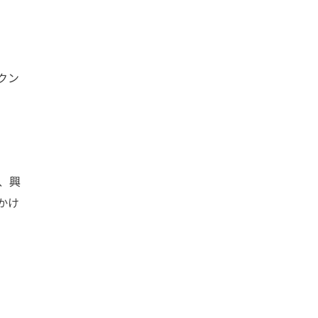
クン
、興
かけ