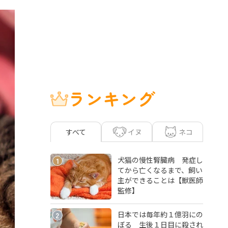
ランキング
イヌ
ネコ
すべて
犬猫の慢性腎臓病 発症し
1
てから亡くなるまで、飼い
主ができることは【獣医師
監修】
日本では毎年約１億羽にの
2
ぼる 生後１日目に殺され