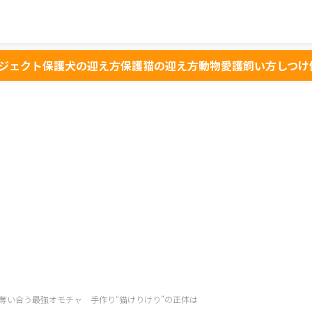
ジェクト
保護犬の迎え方
保護猫の迎え方
動物愛護
飼い方
しつけ
奪い合う最強オモチャ 手作り“猫けりけり”の正体は