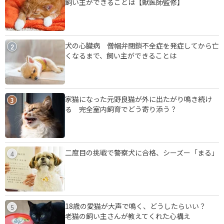
飼い主ができることは【獣医師監修】
犬の心臓病 僧帽弁閉鎖不全症を発症してから亡
2
くなるまで、飼い主ができることは
家猫になった元野良猫が外に出たがり鳴き続け
3
る 完全室内飼育でどう寄り添う？
二度目の挑戦で警察犬に合格、シーズー「まる」
4
18歳の愛猫が大声で鳴く、どうしたらいい？
5
老猫の飼い主さんが教えてくれた心構え