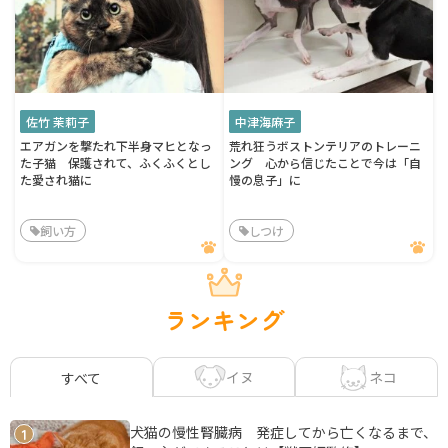
佐竹 茉莉子
中津海麻子
エアガンを撃たれ下半身マヒとなっ
荒れ狂うボストンテリアのトレーニ
た子猫 保護されて、ふくふくとし
ング 心から信じたことで今は「自
た愛され猫に
慢の息子」に
飼い方
しつけ
ランキング
イヌ
ネコ
すべて
犬猫の慢性腎臓病 発症してから亡くなるまで、
1