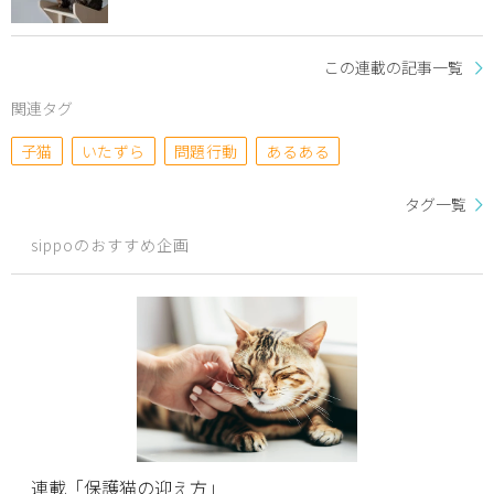
この連載の記事一覧
関連タグ
子猫
いたずら
問題行動
あるある
タグ一覧
sippoのおすすめ企画
連載「保護猫の迎え方」