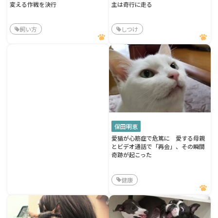
変える作戦を決行
主は奇行に走る
飼い方
しつけ
保田明恵
愛猫が心筋症で危篤に 愛する母親
とビデオ通話で「再会」、その瞬間
奇跡が起こった
健康