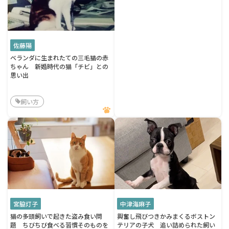
佐藤陽
ベランダに生まれたての三毛猫の赤
ちゃん 新婚時代の猫「チビ」との
思い出
飼い方
宮脇灯子
中津海麻子
猫の多頭飼いで起きた盗み食い問
興奮し飛びつきかみまくるボストン
題 ちびちび食べる習慣そのものを
テリアの子犬 追い詰められた飼い