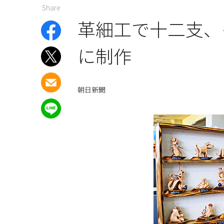
Share
革細工で十二支、
に制作
朝日新聞