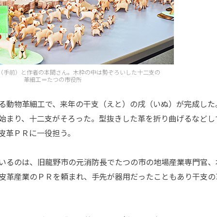
（手前）と作者の本間さん。木枠の中は勢ぞろいした十二支の
革細工＝たつの市役所
る動物革細工で、来年の干支（えと）の戌（いぬ）が完成した
始まり、十二支がそろった。型抜きした革を折り曲げるなどし
皮革ＰＲに一役担う。
いるのは、旧龍野市の元消防長でたつの市の地場産業専門官、
皮革産業のＰＲを頼まれ、手先が器用だったこともあり干支の