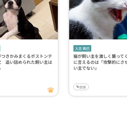
入交 眞巳
びつきかみまくるボストンテ
猫が飼い主を激しく襲って
犬 追い詰められた飼い主は
に言えるのは「攻撃的にさ
る
い主でない」
健康