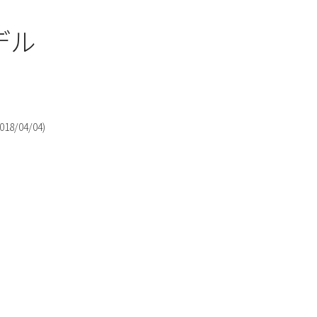
デル
018/04/04
)