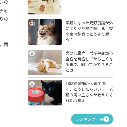
ンの
子を
りの
家猫になった元野良猫が外
3
に出たがり鳴き続ける 完
全室内飼育でどう寄り添
う？
。問
犬の心臓病 僧帽弁閉鎖不
4
全症を発症してから亡くな
るまで、飼い主ができるこ
とは
18歳の愛猫が大声で鳴
5
く、どうしたらいい？ 老
猫の飼い主さんが教えてく
れた心構え
ランキング一覧