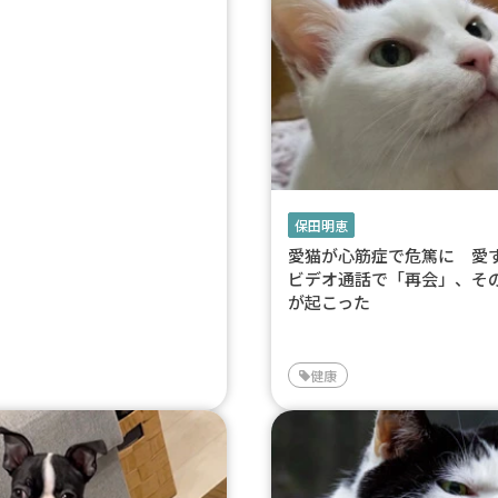
保田明恵
愛猫が心筋症で危篤に 愛
ビデオ通話で「再会」、そ
が起こった
健康