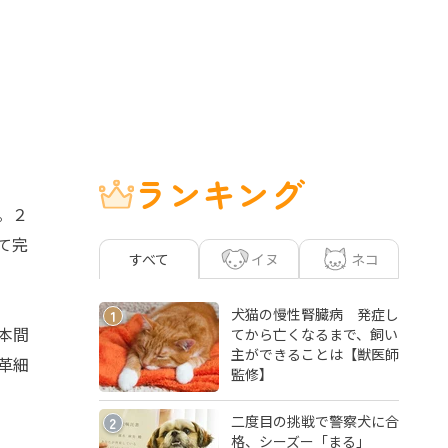
ランキング
。２
て完
イヌ
ネコ
すべて
犬猫の慢性腎臓病 発症し
1
本間
てから亡くなるまで、飼い
主ができることは【獣医師
革細
監修】
二度目の挑戦で警察犬に合
2
格、シーズー「まる」