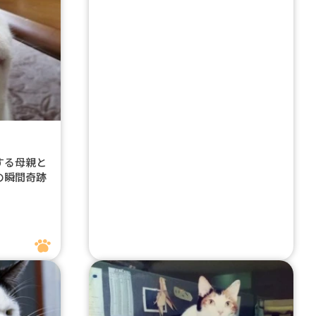
する母親と
の瞬間奇跡