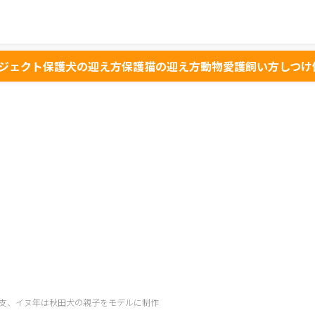
ジェクト
保護犬の迎え方
保護猫の迎え方
動物愛護
飼い方
しつけ
支、イヌ年は秋田犬の親子をモデルに制作