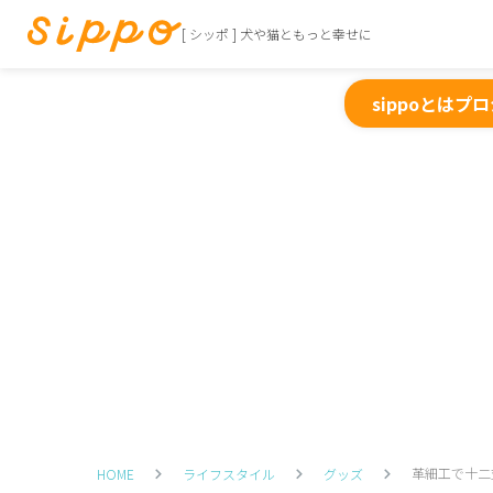
[ シッポ ] 犬や猫ともっと幸せに
sippoとは
プロ
革細工で十二
HOME
ライフスタイル
グッズ