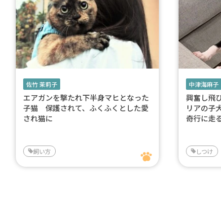
佐竹 茉莉子
中津海麻子
エアガンを撃たれ下半身マヒとなった
興奮し飛
子猫 保護されて、ふくふくとした愛
リアの子
され猫に
奇行に走
飼い方
しつけ