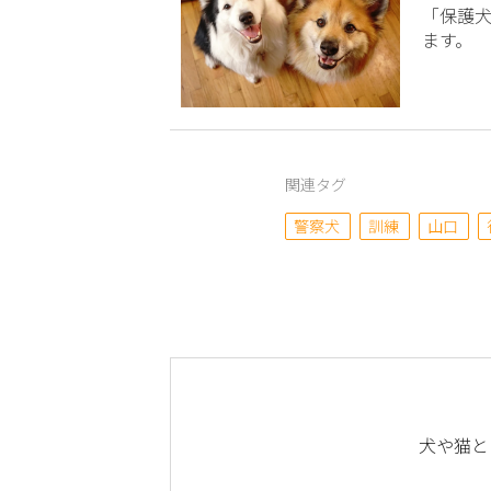
「保護
ます。
関連タグ
警察犬
訓練
山口
犬や猫と