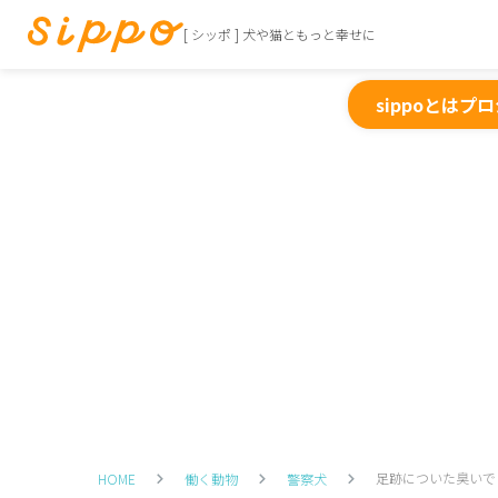
[ シッポ ] 犬や猫ともっと幸せに
sippoとは
プロ
足跡についた臭いで
HOME
働く動物
警察犬