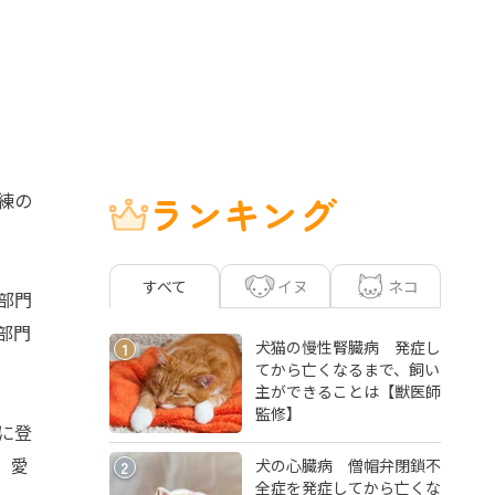
練の
ランキング
イヌ
ネコ
すべて
部門
部門
犬猫の慢性腎臓病 発症し
1
てから亡くなるまで、飼い
主ができることは【獣医師
監修】
に登
。愛
犬の心臓病 僧帽弁閉鎖不
2
全症を発症してから亡くな