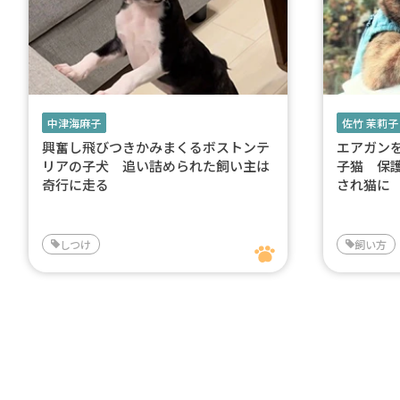
中津海麻子
佐竹 茉莉子
興奮し飛びつきかみまくるボストンテ
エアガン
リアの子犬 追い詰められた飼い主は
子猫 保
奇行に走る
され猫に
しつけ
飼い方