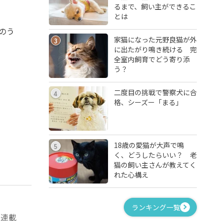
るまで、飼い主ができるこ
とは
のう
家猫になった元野良猫が外
3
に出たがり鳴き続ける 完
全室内飼育でどう寄り添
う？
二度目の挑戦で警察犬に合
4
格、シーズー「まる」
18歳の愛猫が大声で鳴
5
く、どうしたらいい？ 老
猫の飼い主さんが教えてく
れた心構え
ランキング一覧
？連載