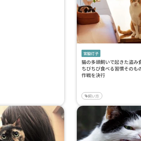
宮脇灯子
猫の多頭飼いで起きた盗
ちびちび食べる習慣そのも
作戦を決行
飼い方