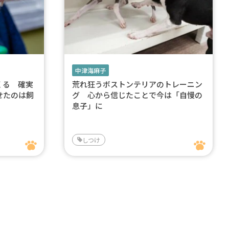
中津海麻子
くる 確実
荒れ狂うボストンテリアのトレーニン
せたのは飼
グ 心から信じたことで今は「自慢の
息子」に
しつけ