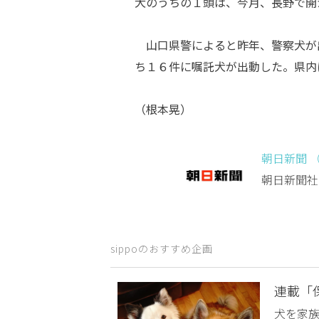
犬のうちの１頭は、今月、長野で開
山口県警によると昨年、警察犬が
ち１６件に嘱託犬が出動した。県内
（根本晃）
朝日新聞 
朝日新聞社
sippoのおすすめ企画
連載「
犬を家