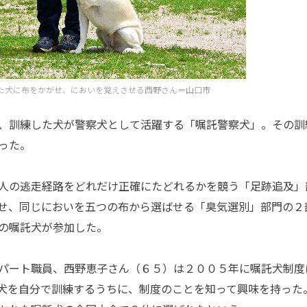
た犬に布をかがせ、においを覚えさせる西野さん＝山口市
、訓練した犬が警察犬として活躍する「嘱託警察犬」。その訓
った。
人の逃走経路をどれだけ正確にたどれるかを競う「足跡追及」
せ、同じにおいを五つの布から選ばせる「臭気選別」部門の２
の嘱託犬が参加した。
パート職員、西野恵子さん（６５）は２００５年に嘱託犬制度
犬を自分で訓練するうちに、制度のことを知って興味を持った