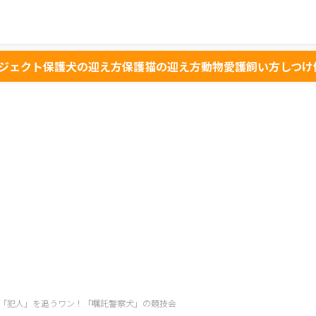
ジェクト
保護犬の迎え方
保護猫の迎え方
動物愛護
飼い方
しつけ
「犯人」を追うワン！「嘱託警察犬」の競技会