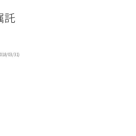
嘱託
018/03/31
)