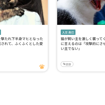
入交 眞巳
を撃たれ下半身マヒとなった
猫が飼い主を激しく襲って
護されて、ふくふくとした愛
に言えるのは「攻撃的にさ
い主でない」
健康