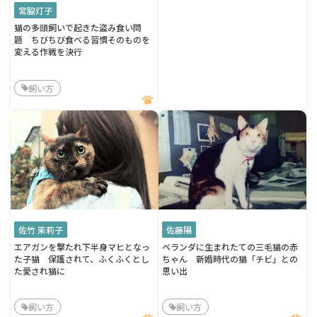
宮脇灯子
猫の多頭飼いで起きた盗み食い問
題 ちびちび食べる習慣そのものを
変える作戦を決行
飼い方
佐竹 茉莉子
佐藤陽
エアガンを撃たれ下半身マヒとなっ
ベランダに生まれたての三毛猫の赤
た子猫 保護されて、ふくふくとし
ちゃん 新婚時代の猫「チビ」との
た愛され猫に
思い出
飼い方
飼い方