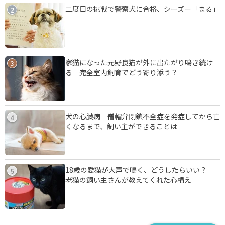
二度目の挑戦で警察犬に合格、シーズー「まる」
2
家猫になった元野良猫が外に出たがり鳴き続け
3
る 完全室内飼育でどう寄り添う？
犬の心臓病 僧帽弁閉鎖不全症を発症してから亡
4
くなるまで、飼い主ができることは
18歳の愛猫が大声で鳴く、どうしたらいい？
5
老猫の飼い主さんが教えてくれた心構え