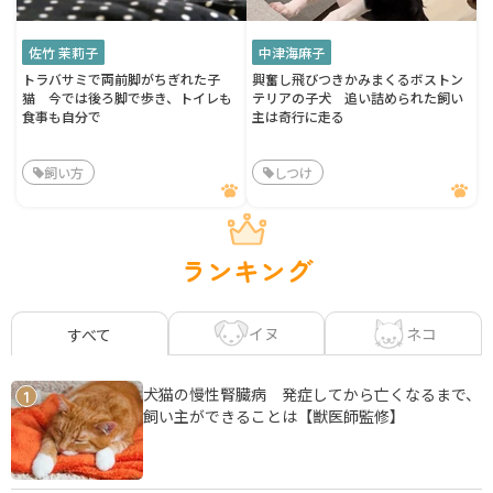
佐竹 茉莉子
中津海麻子
トラバサミで両前脚がちぎれた子
興奮し飛びつきかみまくるボストン
猫 今では後ろ脚で歩き、トイレも
テリアの子犬 追い詰められた飼い
食事も自分で
主は奇行に走る
飼い方
しつけ
ランキング
イヌ
ネコ
すべて
犬猫の慢性腎臓病 発症してから亡くなるまで、
1
飼い主ができることは【獣医師監修】