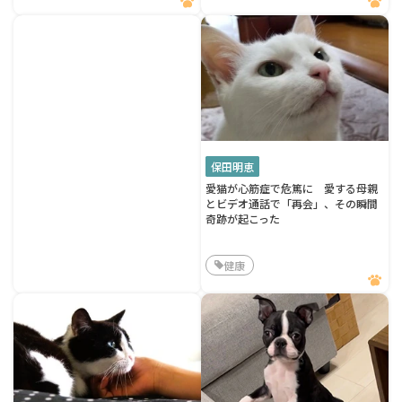
保田明恵
愛猫が心筋症で危篤に 愛する母親
とビデオ通話で「再会」、その瞬間
奇跡が起こった
健康