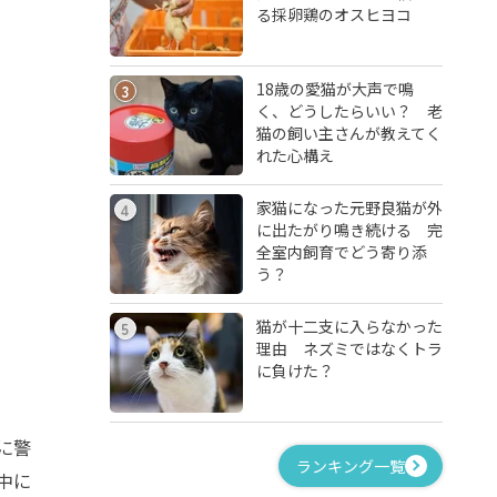
る採卵鶏のオスヒヨコ
18歳の愛猫が大声で鳴
3
く、どうしたらいい？ 老
猫の飼い主さんが教えてく
れた心構え
家猫になった元野良猫が外
4
に出たがり鳴き続ける 完
全室内飼育でどう寄り添
う？
猫が十二支に入らなかった
5
理由 ネズミではなくトラ
に負けた？
に警
ランキング一覧
中に