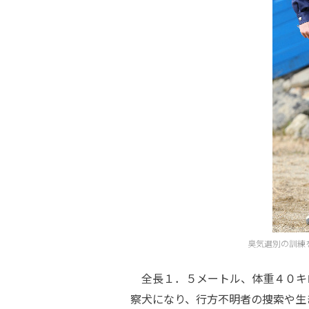
臭気選別の訓練
全長１．５メートル、体重４０キ
察犬になり、行方不明者の捜索や生