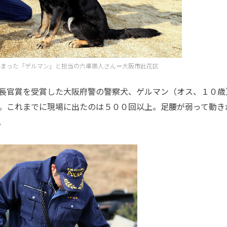
決まった「ゲルマン」と担当の六車崇人さん＝大阪市此花区
長官賞を受賞した大阪府警の警察犬、ゲルマン（オス、１０歳
。これまでに現場に出たのは５００回以上。足腰が弱って動き
。