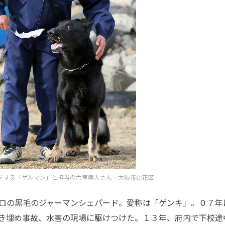
をする「ゲルマン」と担当の六車崇人さん＝大阪市此花区
ロの黒毛のジャーマンシェパード。愛称は「ゲンキ」。０７年
き埋め事故、水害の現場に駆けつけた。１３年、府内で下校途