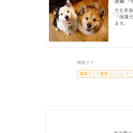
連載「
犬を家
「保護
ます。
関連タグ
警察犬
警察
シェパー
犬や猫と