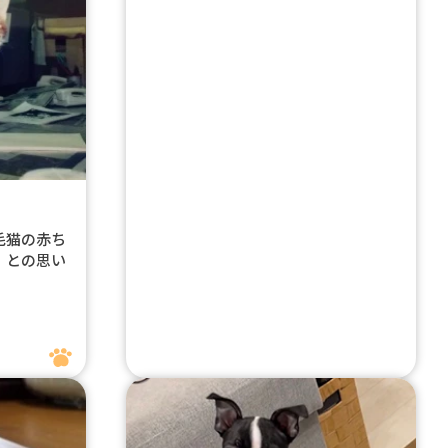
毛猫の赤ち
」との思い