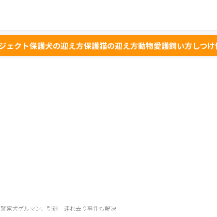
ジェクト
保護犬の迎え方
保護猫の迎え方
動物愛護
飼い方
しつけ
 警察犬ゲルマン、引退 連れ去り事件も解決