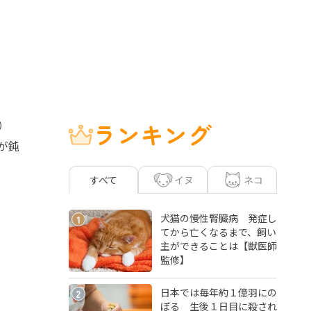
）
ランキング
が鈍
イヌ
ネコ
すべて
犬猫の慢性腎臓病 発症し
1
てから亡くなるまで、飼い
主ができることは【獣医師
監修】
日本では毎年約１億羽にの
2
ぼる 生後１日目に殺され